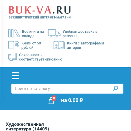
Menu
×
О
Все книги на
Удобная доставка в
нас
складе
регионы
Доставка
Книги от 50
Книги с автографами
рублей
авторов
Оплата
Сохранность
соответствует описанию
0
на
0.00
₽
Художественная
литература
(14409)