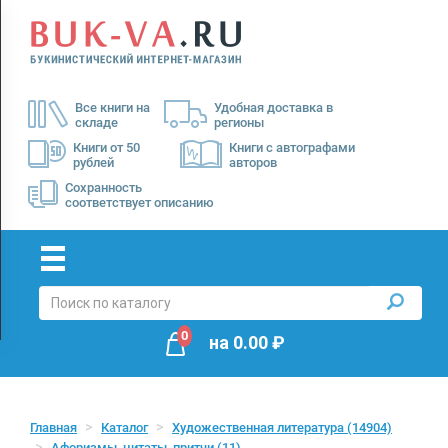
Menu
×
О
Все книги на
Удобная доставка в
нас
складе
регионы
Доставка
Книги от 50
Книги с автографами
рублей
авторов
Оплата
Сохранность
соответствует описанию
0
на
0.00
₽
Главная
Каталог
Художественная литература
(14904)
Афоризмы, цитаты, притчи
(11)