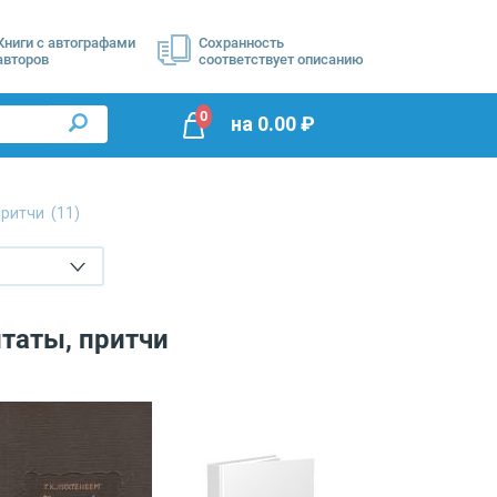
Книги с автографами
Сохранность
авторов
соответствует описанию
0
на
0.00
₽
притчи
(11)
таты, притчи