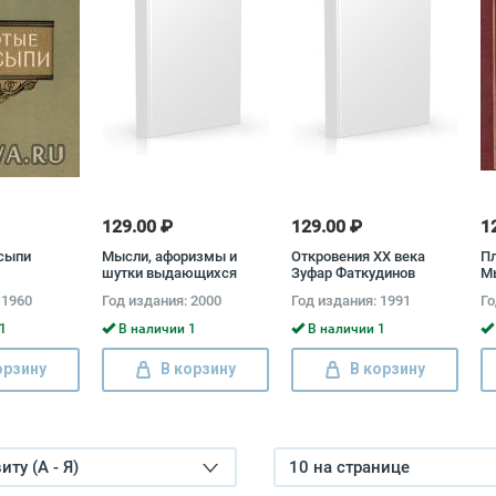
129.00 ₽
129.00 ₽
1
сыпи
Мысли, афоризмы и
Откровения XX века
П
шутки выдающихся
Зуфар Фаткудинов
М
женщин
Ко
 1960
Год издания: 2000
Год издания: 1991
Го
1
В наличии 1
В наличии 1
орзину
В корзину
В корзину
ту (А - Я)
10 на странице