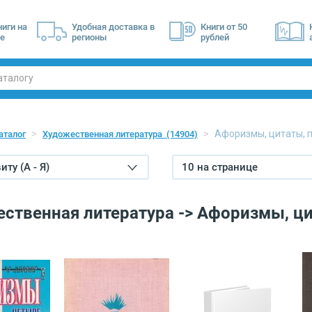
ниги на
Удобная доставка в
Книги от 50
е
регионы
рублей
Афоризмы, цитаты, 
аталог
Художественная литература
(14904)
ту (А - Я)
10 на странице
ственная литература -> Афоризмы, ци