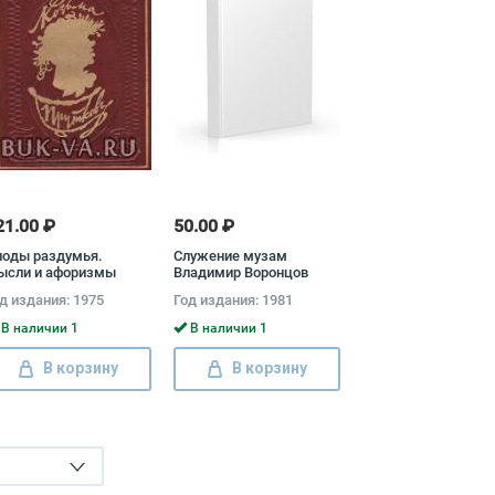
21.00 ₽
50.00 ₽
лоды раздумья.
Служение музам
ысли и афоризмы
Владимир Воронцов
зьма Прутков
д издания: 1975
Год издания: 1981
В наличии 1
В наличии 1
В корзину
В корзину