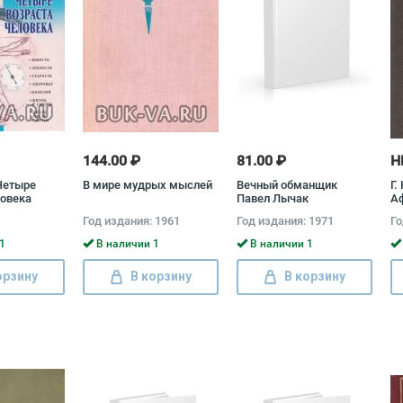
144.00 ₽
81.00 ₽
Н
Четыре
В мире мудрых мыслей
Вечный обманщик
Г.
ловека
Павел Лычак
А
Кр
Год издания: 1961
Год издания: 1971
Го
1
В наличии 1
В наличии 1
орзину
В корзину
В корзину