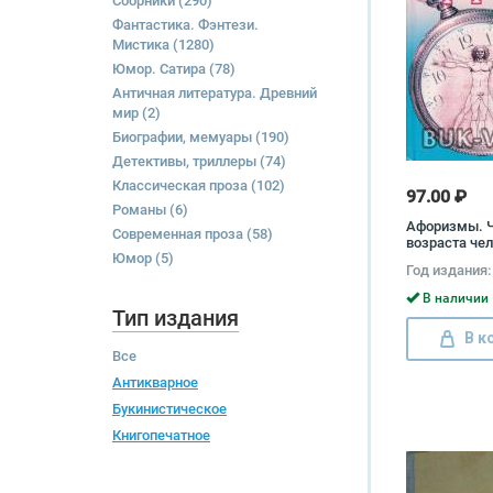
Сборники
(290)
Фантастика. Фэнтези.
Мистика
(1280)
Юмор. Сатира
(78)
Античная литература. Древний
мир
(2)
Биографии, мемуары
(190)
Детективы, триллеры
(74)
Классическая проза
(102)
97.00 ₽
Романы
(6)
Афоризмы. 
Современная проза
(58)
возраста че
Юмор
(5)
Год издания:
В наличии 
Тип издания
В к
Все
Антикварное
Букинистическое
Книгопечатное