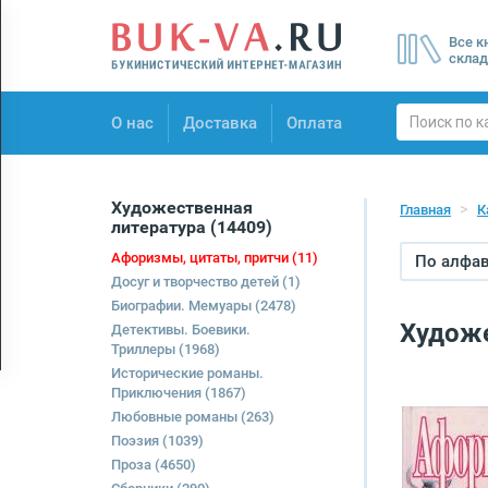
Menu
Все к
×
склад
О нас
О нас
Доставка
Оплата
Доставка
Оплата
Художественная
Главная
К
литература
(14409)
Афоризмы, цитаты, притчи
(11)
По алфави
Досуг и творчество детей
(1)
Биографии. Мемуары
(2478)
Художе
Детективы. Боевики.
Триллеры
(1968)
Исторические романы.
Приключения
(1867)
Любовные романы
(263)
Поэзия
(1039)
Проза
(4650)