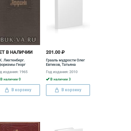
ЕТ В НАЛИЧИИ
201.00 ₽
 К. Лихтенберг.
Грааль мудрости Олег
форизмы Георг
Евтихов, Татьяна
истоф Лихтенберг
Трепашко
д издания: 1965
Год издания: 2010
В наличии 0
В наличии 3
В корзину
В корзину