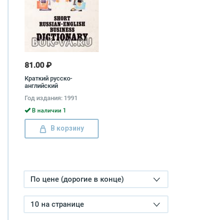
81.00 ₽
Краткий русско-
английский
коммерческий словарь /
Год издания: 1991
Short Russian-English
Business Dictionary
В наличии 1
В корзину
По цене (дорогие в конце)
10 на странице