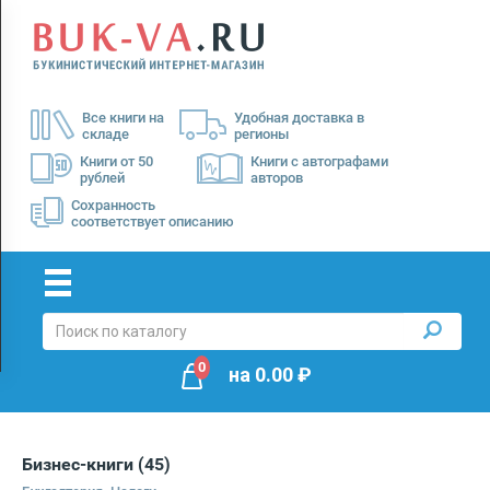
Menu
×
О
Все книги на
Удобная доставка в
нас
складе
регионы
Доставка
Книги от 50
Книги с автографами
рублей
авторов
Оплата
Сохранность
соответствует описанию
0
на
0.00
₽
Бизнес-книги
(45)