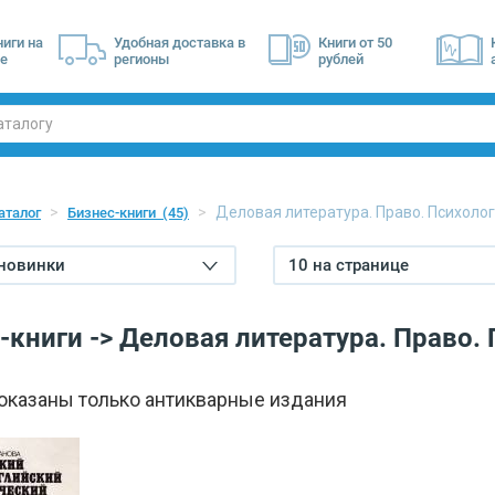
ниги на
Удобная доставка в
Книги от 50
е
регионы
рублей
Деловая литература. Право. Психоло
аталог
Бизнес-книги
(45)
 новинки
10 на странице
-книги -> Деловая литература. Право.
показаны только антикварные издания