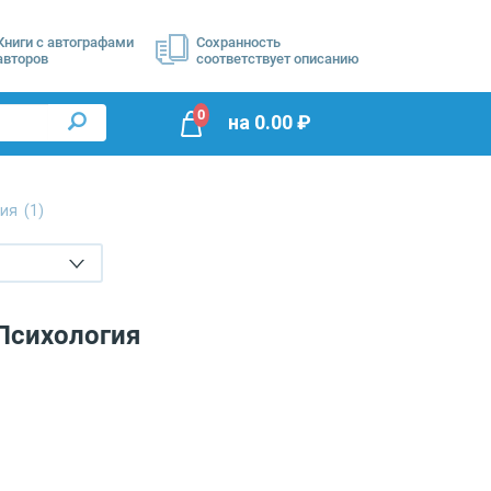
Книги с автографами
Сохранность
авторов
соответствует описанию
0
на
0.00
₽
гия
(1)
 Психология