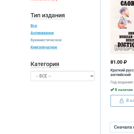
Тип издания
Все
Антикварное
Букинистическое
Книгопечатное
81.00 ₽
Категория
Краткий русс
английский
коммерчески
Год издания:
Short Russian
Business Dict
В наличии 
В к
Сначала