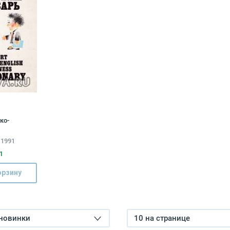
ко-
й словарь /
 1991
-English
ionary
1
орзину
 новинки
10 на странице