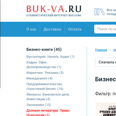
Menu
Все к
×
склад
О нас
О нас
Доставка
Оплата
Доставка
Оплата
Бизнес-книги
(45)
Главная
К
Бухгалтерия. Налоги. Аудит
(1)
Сначала
Кадры. Офис.
Делопроизводство
(1)
Маркетинг. Реклама
(5)
Бизнес
Менеджмент
(4)
Предпринимательство.
Отраслевой бизнес
(16)
Фильтр: 
Финансы. Банковское дело.
Инвестиции
(4)
Экономика
(13)
Деловая литература. Право.
Психология
(1)