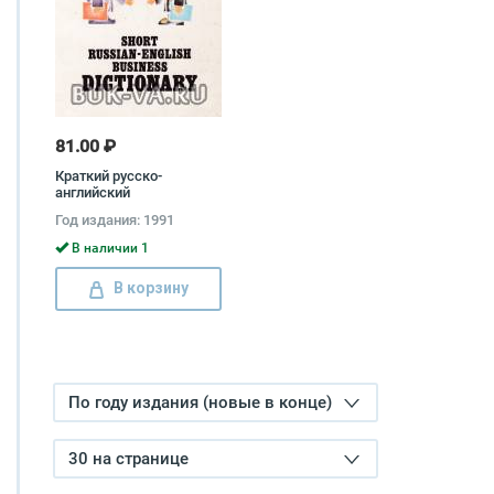
81.00 ₽
Краткий русско-
английский
коммерческий словарь /
Год издания: 1991
Short Russian-English
Business Dictionary
В наличии 1
В корзину
По году издания (новые в конце)
30 на странице