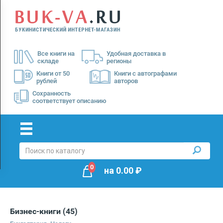
Menu
×
О
Все книги на
Удобная доставка в
нас
складе
регионы
Доставка
Книги от 50
Книги с автографами
рублей
авторов
Оплата
Сохранность
соответствует описанию
0
на
0.00
₽
Бизнес-книги
(45)