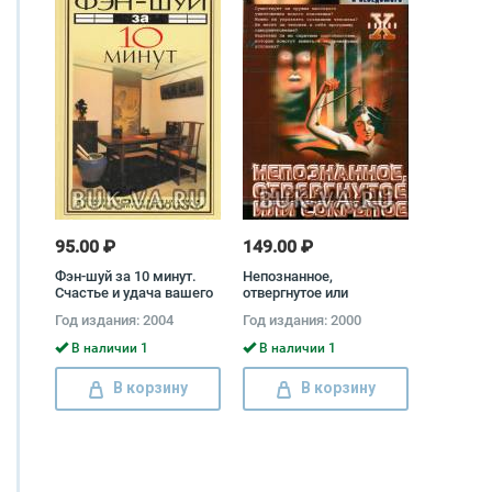
95.00 ₽
149.00 ₽
Фэн-шуй за 10 минут.
Непознанное,
Счастье и удача вашего
отвергнутое или
дома. Как обрести
сокрытое Ирина Царева
Год издания: 2004
Год издания: 2000
внутреннюю гармонию
Александер Скай
В наличии 1
В наличии 1
В корзину
В корзину