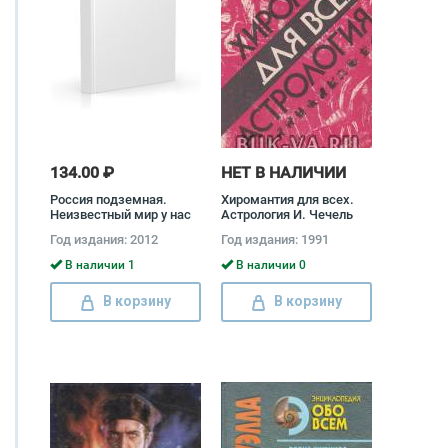
134.00 ₽
НЕТ В НАЛИЧИИ
Россия подземная.
Хиромантия для всех.
Неизвестный мир у нас
Астрология И. Чечель
под ногами Андрей
Год издания: 2012
Год издания: 1991
Перепелицын
В наличии 1
В наличии 0
В корзину
В корзину