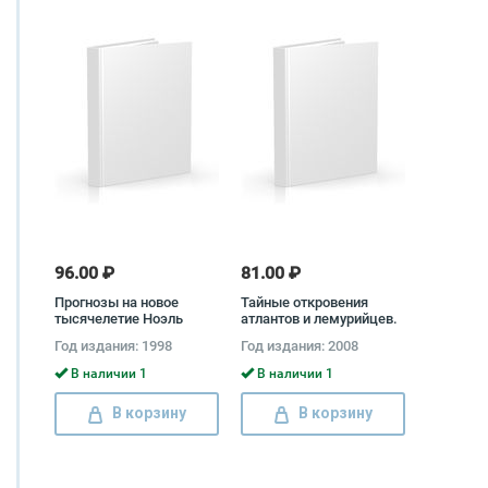
96.00 ₽
81.00 ₽
Прогнозы на новое
Тайные откровения
тысячелетие Ноэль
атлантов и лемурийцев.
Тиль, Автор не указан
По материалам первой
Год издания: 1998
Год издания: 2008
экспдиции Рушеля
Блаво Мишель Мессинг,
В наличии 1
В наличии 1
Рушель Блаво
В корзину
В корзину