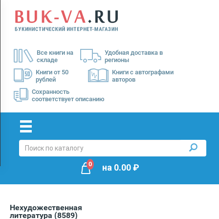
Menu
×
О
Все книги на
Удобная доставка в
нас
складе
регионы
Доставка
Книги от 50
Книги с автографами
рублей
авторов
Оплата
Сохранность
соответствует описанию
0
на
0.00
₽
Нехудожественная
литература
(8589)