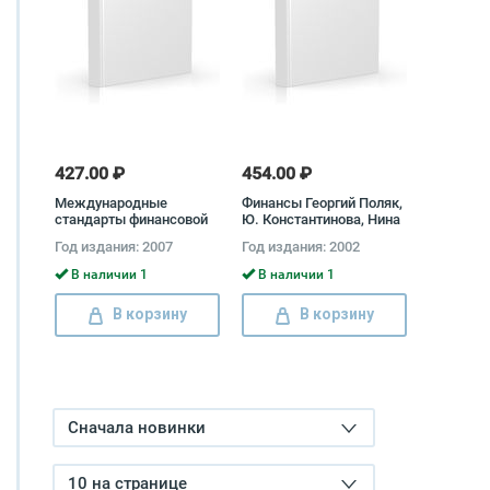
427.00 ₽
454.00 ₽
Международные
Финансы Георгий Поляк,
стандарты финансовой
Ю. Константинова, Нина
отчетности.
Колчина, Людмила
Год издания: 2007
Год издания: 2002
Окунева, Людмила
Андросова, Владимир
В наличии 1
В наличии 1
Карчевский, Н. Верба, Е.
Погорелая, Татьяна
В корзину
В корзину
Башкатова, Людмила
Дробозина
Сначала новинки
10 на странице