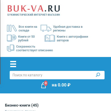
Menu
×
О
Все книги на
Удобная доставка в
нас
складе
регионы
Доставка
Книги от 50
Книги с автографами
рублей
авторов
Оплата
Сохранность
соответствует описанию
0
на
0.00
₽
Бизнес-книги
(45)