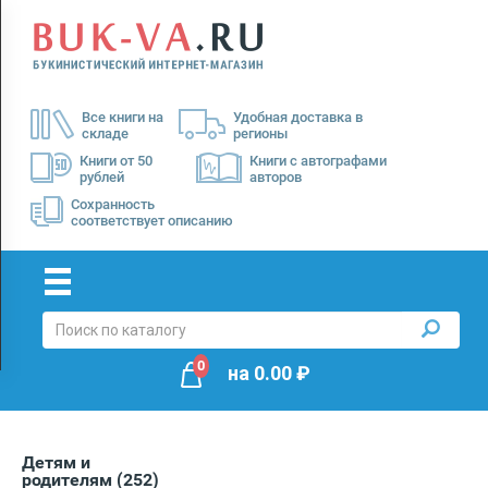
Menu
×
О
Все книги на
Удобная доставка в
нас
складе
регионы
Доставка
Книги от 50
Книги с автографами
рублей
авторов
Оплата
Сохранность
соответствует описанию
0
на
0.00
₽
Детям и
родителям
(252)