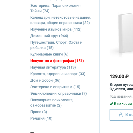
Эзотерика. Парапсихология.
Тайны
(74)
Календари, нетекстовые издания,
словари, общие справочники
(32)
Изучение языков мира
(112)
Домашний круг
(944)
Путешествия. Спорт. Охота и
рыбалка
(15)
Кулинарные книги
(6)
Искусство и фотография
(151)
Научная литература
(119)
Красота, здоровье и спорт
(33)
129.00 ₽
Дом и хобби
(36)
Второе путе
Эзотерика и спиритизм
(15)
Одиссея, или
Энциклопедии, справочники
(7)
поисках бес
Год издания:
истины и лю
Популярная психология,
Суворов
В наличии 
саморазвитие
(2)
Право
(3)
В к
Религия
(10)