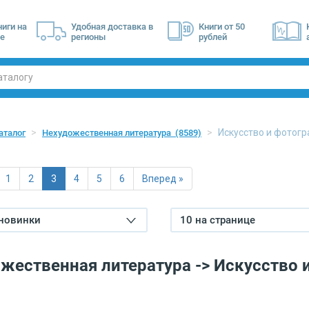
ниги на
Удобная доставка в
Книги от 50
е
регионы
рублей
Искусство и фотог
аталог
Нехудожественная литература
(8589)
1
2
3
4
5
6
Вперед »
 новинки
10 на странице
жественная литература -> Искусство 