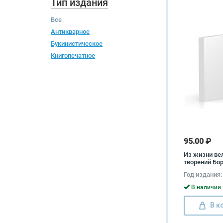
Тип издания
Все
Антикварное
Букинистическое
Книгопечатное
95.00 ₽
Из жизни ве
творений Бо
Бродский
Год издания:
В наличии 
В к