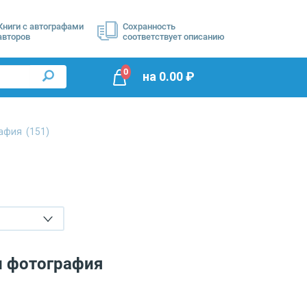
Книги с автографами
Сохранность
авторов
соответствует описанию
0
на
0.00
₽
рафия
(151)
и фотография