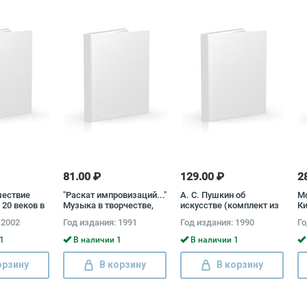
81.00 ₽
129.00 ₽
2
шествие
"Раскат импровизаций..."
А. С. Пушкин об
Мо
 20 веков в
Музыка в творчестве,
искусстве (комплект из
Ки
смертия,
судьбе и в доме Бориса
2 книг) Александр
фр
 2002
Год издания: 1991
Год издания: 1990
Го
бви Олег
Пастернака
Пушкин
Mo
St
1
В наличии 1
В наличии 1
Ki
орзину
В корзину
В корзину