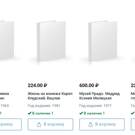
224.00 ₽
600.00 ₽
2
ликих
Жизнь на манеже Карел
Музей Прадо. Мадрид
Мо
рис
Клудский, Вацлав
Ксения Малицкая
гл
Цибула
Де
 1963
Год издания: 1981
Год издания: 1971
Го
Ж
1
В наличии 1
В наличии 1
орзину
В корзину
В корзину