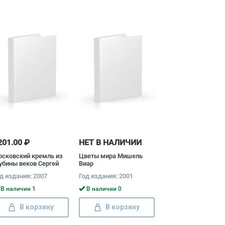
201.00 ₽
НЕТ В НАЛИЧИИ
сковский кремль из
Цветы мира Мишель
убины веков Сергей
Виар
вятов, Елена
д издания: 2007
Год издания: 2001
уравлева
В наличии 1
В наличии 0
В корзину
В корзину