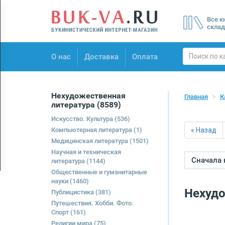
Menu
Все к
×
склад
О нас
О нас
Доставка
Оплата
Доставка
Оплата
Нехудожественная
Главная
К
литература
(8589)
Искусство. Культура
(536)
Компьютерная литература
(1)
« Назад
Медицинская литература
(1501)
Научная и техническая
Сначала
литература
(1144)
Общественные и гуманитарные
науки
(1460)
Нехудо
Публицистика
(381)
Путешествия. Хобби. Фото.
Спорт
(161)
Религии мира
(75)