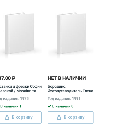
87.00 ₽
НЕТ В НАЛИЧИИ
заики и фрески Софии
Бородино.
евской / Мозаiки та
Фотопутеводитель Елена
ески Софii Киiвскоi /
Винокурова
д издания: 1975
Год издания: 1991
saics and Frescoes of
. Sophia's Cathedral of
В наличии 1
В наличии 0
ev I. Тоцька
В корзину
В корзину