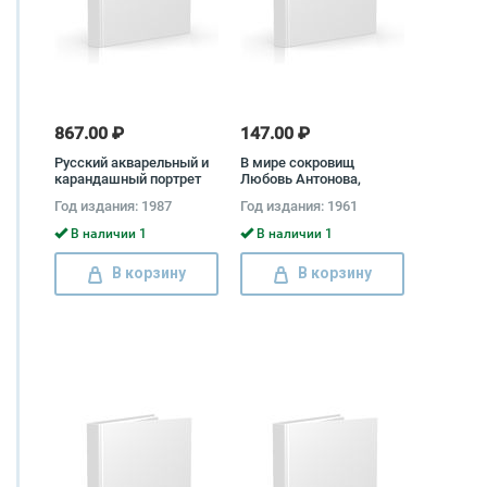
867.00 ₽
147.00 ₽
Русский акварельный и
В мире сокровищ
карандашный портрет
Любовь Антонова,
первой половины XIX
Марина Андреева, Ольга
Год издания: 1987
Год издания: 1961
века из музеев РСФСР
Дмитриева, Юрий
Шапиро
В наличии 1
В наличии 1
В корзину
В корзину