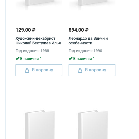
129.00 ₽
894.00 ₽
Художник-декабрист
Леонардо да Винчи и
Николай Бестужев Илья
особенности
Зильберштейн
ренессансного
Год издания: 1988
Год издания: 1990
творческого мышления
Леонид Баткин
В наличии 1
В наличии 1
В корзину
В корзину