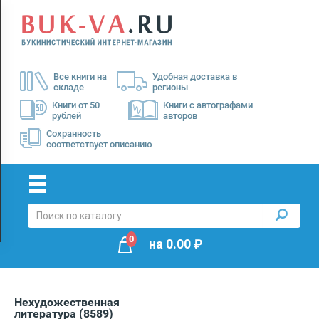
Menu
×
О
Все книги на
Удобная доставка в
нас
складе
регионы
Доставка
Книги от 50
Книги с автографами
рублей
авторов
Оплата
Сохранность
соответствует описанию
0
на
0.00
₽
Нехудожественная
литература
(8589)