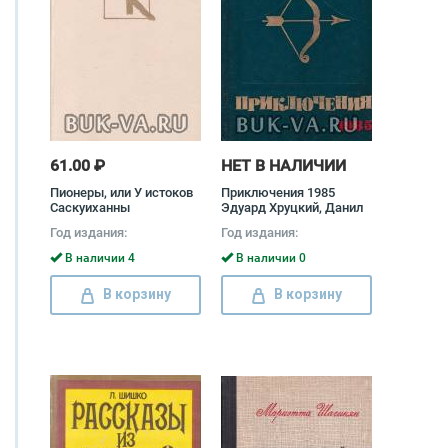
61.00 ₽
НЕТ В НАЛИЧИИ
Пионеры, или У истоков
Приключения 1985
Саскуиханны
Эдуард Хруцкий, Данил
Корецкий, Андрей
Год издания:
Год издания:
Измайлов, Лев
Корнешов, Сергей
В наличии 4
В наличии 0
Плеханов, Игорь Козлов,
Леонид Юзефович,
В корзину
В корзину
Александр Иванов