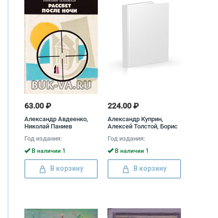
63.00 ₽
224.00 ₽
Александр Авдеенко,
Александр Куприн,
Николай Паниев
Алексей Толстой, Борис
Лавренев, Михаил
Год издания:
Год издания:
Зощенко, Всеволод
Иванов, Леонид Соболев,
В наличии 1
В наличии 1
Сергей Диковский,
Павел Лукницкий,
В корзину
В корзину
Александр Яковлев,
Иван Кратт