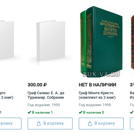
300.00 ₽
НЕТ В НАЛИЧИИ
3
рго
Граф Салиас Е. А. де
Граф Монте-Кристо
Ва
 2 книг)
Турнемир. Собрание
(комплект из 2 книг)
И
Дюма
сочинений в 5 томах
пр
Год издания: 1993
Год издания: 1990
Го
(комплект) Евгений
(к
Салиас
П
1
В наличии 1
В наличии 0
орзину
В корзину
В корзину