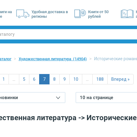
ниги на
Удобная доставка в
Книги от 50
е
регионы
рублей
Исторические роман
аталог
Художественная литература
(14904)
1
…
5
6
7
8
9
10
…
188
Вперед »
 новинки
10 на странице
ственная литература -> Исторически