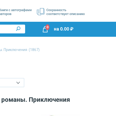
Книги с автографами
Сохранность
авторов
соответствует описанию
0
на
0.00
₽
ы. Приключения
(1867)
е романы. Приключения