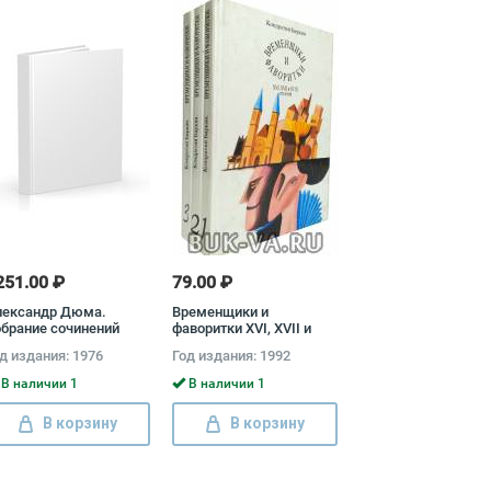
251.00 ₽
79.00 ₽
лександр Дюма.
Временщики и
брание сочинений
фаворитки XVI, XVII и
омплект из 12 книг)
XVIII столетий (комплект
д издания: 1976
Год издания: 1992
из 3 книг) Кондратий
Биркин
В наличии 1
В наличии 1
В корзину
В корзину