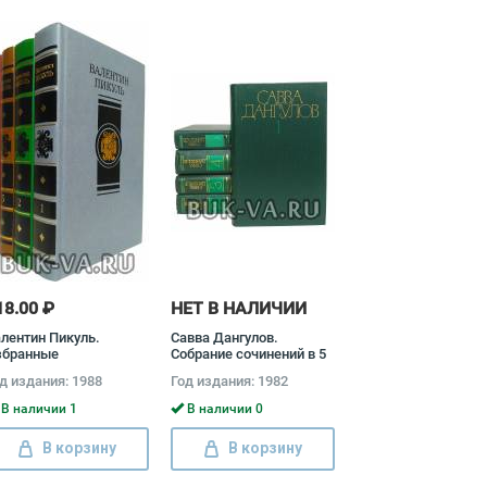
18.00 ₽
НЕТ В НАЛИЧИИ
лентин Пикуль.
Савва Дангулов.
збранные
Собрание сочинений в 5
оизведения в 4 томах
томах (комплект) Савва
д издания: 1988
Год издания: 1982
омплект) Валентин
Дангулов
икуль
В наличии 1
В наличии 0
В корзину
В корзину