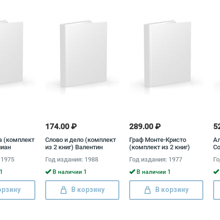
174.00 ₽
289.00 ₽
5
а (комплект
Слово и дело (комплект
Граф Монте-Кристо
А
лиан
из 2 книг) Валентин
(комплект из 2 книг)
Со
Пикуль
Александр Дюма
(к
 1975
Год издания: 1988
Год издания: 1977
Го
1
В наличии 1
В наличии 1
орзину
В корзину
В корзину