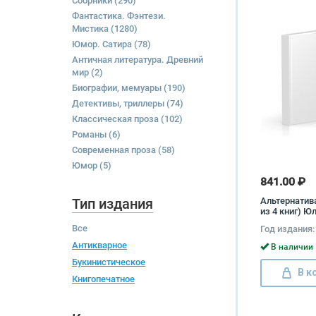
Сборники
(290)
Фантастика. Фэнтези.
Мистика
(1280)
Юмор. Сатира
(78)
Античная литература. Древний
мир
(2)
Биографии, мемуары
(190)
Детективы, триллеры
(74)
Классическая проза
(102)
Романы
(6)
Современная проза
(58)
Юмор
(5)
841.00 ₽
Тип издания
Альтернатив
из 4 книг) Ю
Семенов
Все
Год издания:
Антикварное
В наличии 
Букинистическое
В к
Книгопечатное