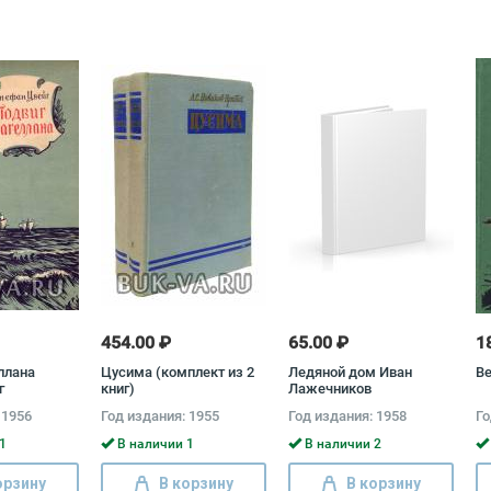
454.00 ₽
65.00 ₽
1
ллана
Цусима (комплект из 2
Ледяной дом Иван
Ве
г
книг)
Лажечников
 1956
Год издания: 1955
Год издания: 1958
Го
1
В наличии 1
В наличии 2
орзину
В корзину
В корзину