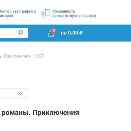
Книги с автографами
Сохранность
авторов
соответствует описанию
0
на
0.00
₽
ы. Приключения
(1867)
е романы. Приключения