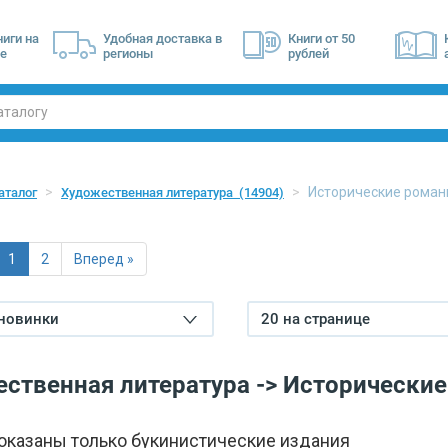
ниги на
Удобная доставка в
Книги от 50
е
регионы
рублей
Исторические роман
аталог
Художественная литература
(14904)
1
2
Вперед »
 новинки
20 на странице
ственная литература -> Исторически
показаны только букинистические издания