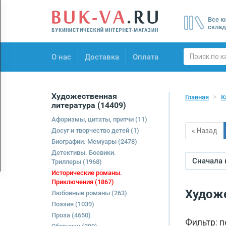
Menu
Все к
×
склад
О нас
О нас
Доставка
Оплата
Доставка
Оплата
Художественная
Главная
К
литература
(14409)
Афоризмы, цитаты, притчи
(11)
Досуг и творчество детей
(1)
« Назад
Биографии. Мемуары
(2478)
Детективы. Боевики.
Сначала
Триллеры
(1968)
Исторические романы.
Приключения
(1867)
Художе
Любовные романы
(263)
Поэзия
(1039)
Проза
(4650)
Фильтр: 