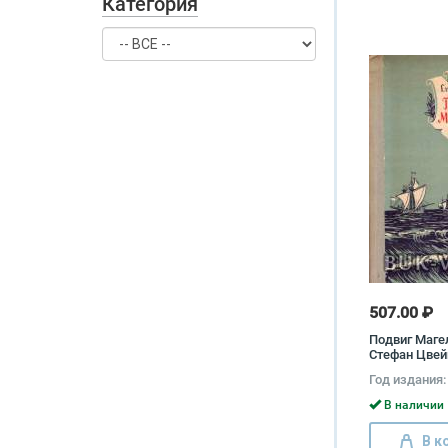
Категория
507.00 ₽
Подвиг Маге
Стефан Цвей
Год издания:
В наличии 
В к