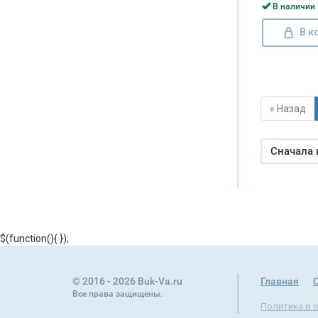
В наличии 
В к
« Назад
Сначала
$(function(){
});
© 2016 - 2026 Buk-Va.ru
Главная
Все права защищены.
Политика в 