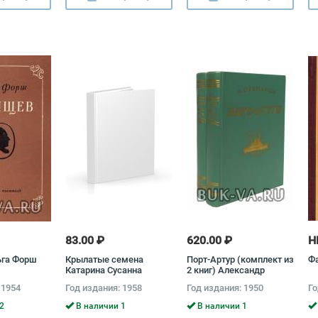
83.00 ₽
620.00 ₽
Н
ьга Форш
Крылатые семена
Порт-Артур (комплект из
Фа
Катарина Сусанна
2 книг) Александр
Причард
Степанов
 1954
Год издания: 1958
Год издания: 1950
Го
2
В наличии 1
В наличии 1