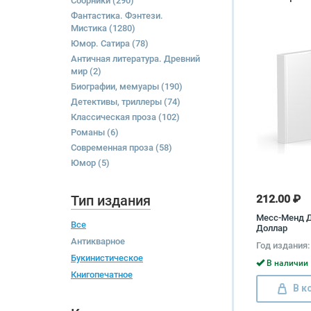
Сборники
(290)
Фантастика. Фэнтези.
Мистика
(1280)
Юмор. Сатира
(78)
Античная литература. Древний
мир
(2)
Биографии, мемуары
(190)
Детективы, триллеры
(74)
Классическая проза
(102)
Романы
(6)
Современная проза
(58)
Юмор
(5)
Тип издания
212.00 ₽
Месс-Менд 
Все
Доллар
Антикварное
Год издания:
Букинистическое
В наличии 
Книгопечатное
В к