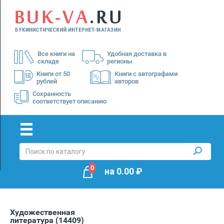
Menu
×
О
Все книги на
Удобная доставка в
нас
складе
регионы
Доставка
Книги от 50
Книги с автографами
рублей
авторов
Оплата
Сохранность
соответствует описанию
0
на
0.00
₽
Художественная
литература
(14409)