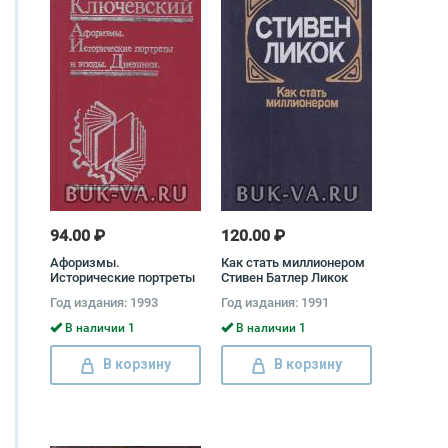
94.00 ₽
120.00 ₽
Афоризмы.
Как стать миллионером
Исторические портреты
Стивен Батлер Ликок
и этюды. Дневники
Год издания: 1993
Год издания: 1991
Василий Ключевский
В наличии 1
В наличии 1
В корзину
В корзину