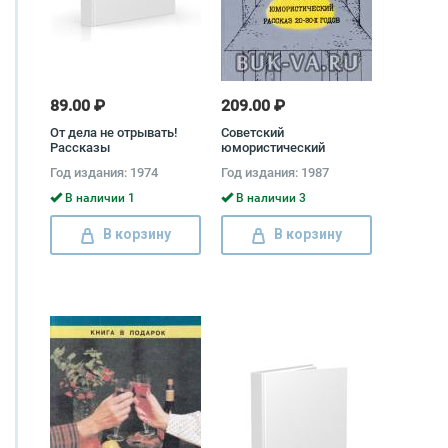
89.00 ₽
209.00 ₽
От дела не отрывать!
Советский
Рассказы
юмористический
рассказ 20 - 30-х годов
Год издания: 1974
Год издания: 1987
Михаил Зощенко,
Валентин Катаев, Илья
В наличии 1
В наличии 3
Ильф, Михаил Кольцов,
Пантелеймон Романов,
В корзину
В корзину
Евгений Петров, Виктор
Ардов, А. Зорич