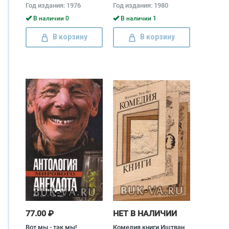
Харун ар-Рашиде,
Во
Год издания: 1976
Год издания: 1980
острослове Абу-Нувасе и
хитроумном Джухе
В наличии 0
В наличии 1
В корзину
В корзину
77.00 ₽
НЕТ В НАЛИЧИИ
Вот мы - так мы!
Комедия книги Иштван