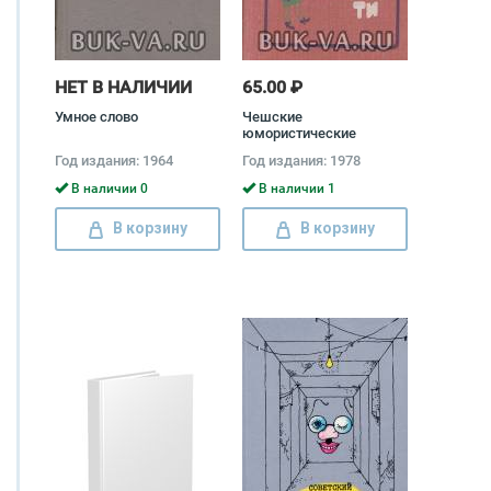
НЕТ В НАЛИЧИИ
65.00 ₽
Умное слово
Чешские
юмористические
повести. Первая
Год издания: 1964
Год издания: 1978
половина XX века
В наличии 0
В наличии 1
В корзину
В корзину