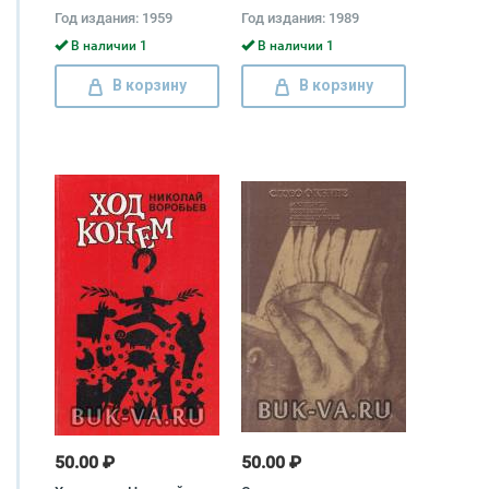
Толстой, Владимир
Год издания: 1959
Год издания: 1989
Жемчужников, Алексей
Жемчужников
В наличии 1
В наличии 1
В корзину
В корзину
50.00 ₽
50.00 ₽