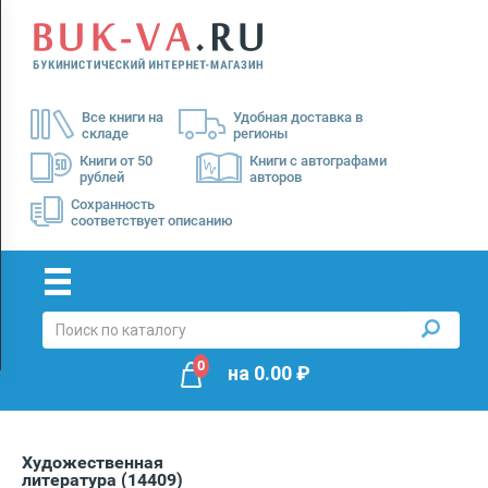
Menu
×
О
Все книги на
Удобная доставка в
нас
складе
регионы
Доставка
Книги от 50
Книги с автографами
рублей
авторов
Оплата
Сохранность
соответствует описанию
0
на
0.00
₽
Художественная
литература
(14409)