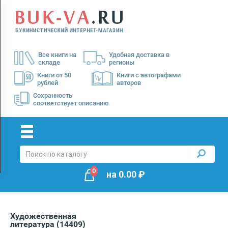
Menu
×
О
Все книги на
Удобная доставка в
нас
складе
регионы
Доставка
Книги от 50
Книги с автографами
рублей
авторов
Оплата
Сохранность
соответствует описанию
0
на
0.00
₽
Художественная
литература
(14409)