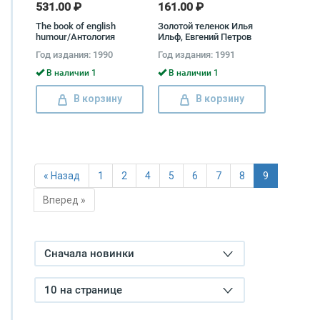
531.00 ₽
161.00 ₽
The book of english
Золотой теленок Илья
humour/Антология
Ильф, Евгений Петров
английского юмора
Год издания: 1990
Год издания: 1991
Джером Клапка
Джером, Льюис
В наличии 1
В наличии 1
Кэрролл, Гилберт Кит
Честертон
В корзину
В корзину
« Назад
1
2
4
5
6
7
8
9
Вперед »
Сначала новинки
10 на странице