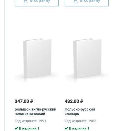
В корзину
В корзину
347.00 ₽
432.00 ₽
Большой англо-русский
Польско-русский
политехнический
словарь
словарь (комплект из 2
Год издания: 1991
Год издания: 1963
книг) Дмитрий Столяров,
Ю. Кузьмин
В наличии 1
В наличии 1