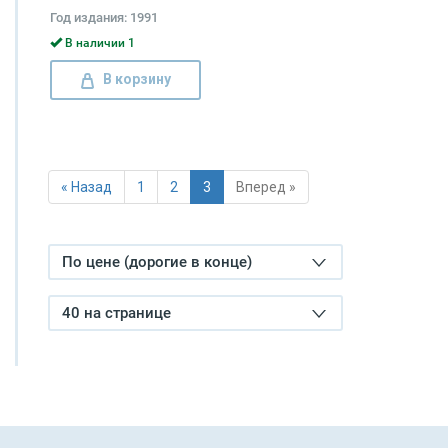
языка. В 4 томах
Год издания: 1991
(комплект) Владимир
Даль
В наличии 1
В корзину
« Назад
1
2
3
Вперед »
По цене (дорогие в конце)
40 на странице