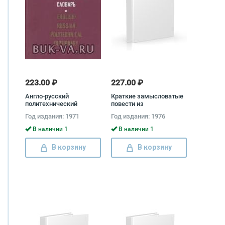
223.00 ₽
227.00 ₽
Англо-русский
Краткие замысловатые
политехнический
повести из
словарь
"Письмовника"
Год издания: 1971
Год издания: 1976
профессора и кавалера
Николая Курганова
В наличии 1
В наличии 1
Николай Курганов
В корзину
В корзину