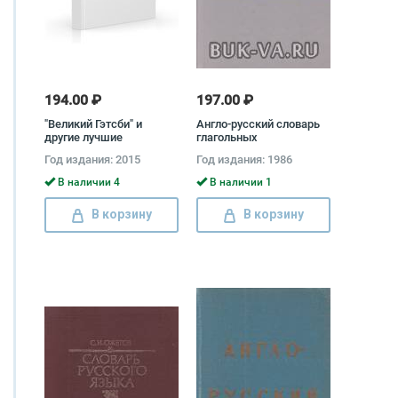
194.00 ₽
197.00 ₽
"Великий Гэтсби" и
Англо-русский словарь
другие лучшие
глагольных
произведения Ф. С.
словосочетаний
Год издания: 2015
Год издания: 1986
Фицджеральда / The
Great Gatsby & Other
В наличии 4
В наличии 1
Prose Фрэнсис Скотт Кей
Фицджеральд
В корзину
В корзину