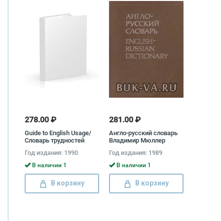
278.00 ₽
281.00 ₽
Guide to English Usage/
Англо-русский словарь
Словарь трудностей
Владимир Мюллер
английского языка С.
Год издания: 1990
Год издания: 1989
Гринбаум, Дж. Уиткат
В наличии 1
В наличии 1
В корзину
В корзину