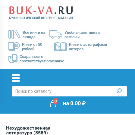
Menu
×
О
Все книги на
Удобная доставка в
нас
складе
регионы
Доставка
Книги от 50
Книги с автографами
рублей
авторов
Оплата
Сохранность
соответствует описанию
0
на
0.00
₽
Нехудожественная
литература
(8589)