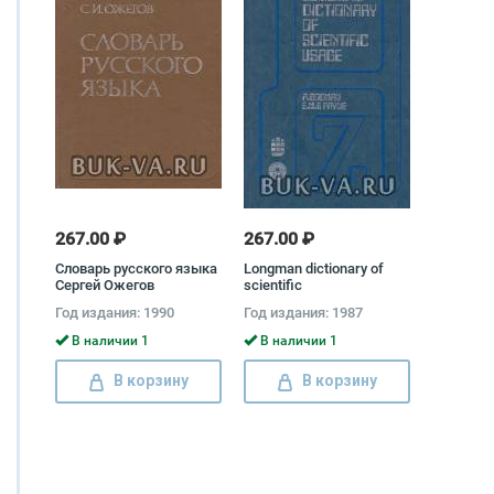
267.00 ₽
267.00 ₽
Словарь русского языка
Longman dictionary of
Сергей Ожегов
scientific
usage\\Толковый
Год издания: 1990
Год издания: 1987
словарь английской
научной лексики А.
В наличии 1
В наличии 1
Годман, Пейн Емф
В корзину
В корзину