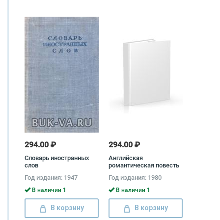
294.00 ₽
294.00 ₽
Словарь иностранных
Английская
слов
романтическая повесть
Вальтер Скотт, Чарлз
Год издания: 1947
Год издания: 1980
Лэм, Эдвард Джордж
Булвер-Литтон, Мэри
В наличии 1
В наличии 1
Уолстонкрафт Шелли,
Джон Полидори, Чарльз
В корзину
В корзину
Мэтьюрин, Томас Де
Квинси, Ли Хант