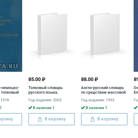
85.00 ₽
88.00 ₽
8
о-немецко-
Толковый словарь
Англо-русский словарь
De
 толковый
русского языка.
по средствам массовой
En
Современная версия
информации Е. Курьянов
К
 1978
Год издания: 2002
Год издания: 1993
Го
ной технике
Шишмарев,
1
В наличии 1
В наличии 1
морин
орзину
В корзину
В корзину