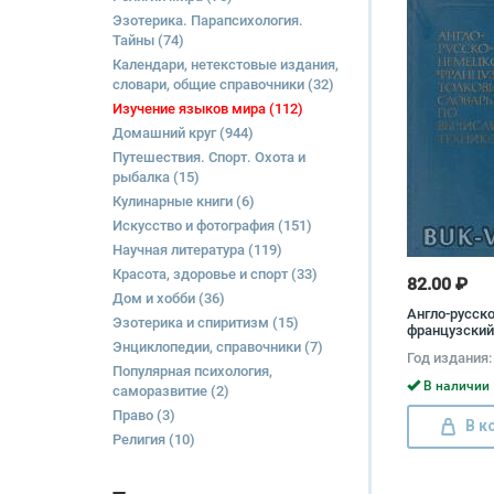
Эзотерика. Парапсихология.
Тайны
(74)
Календари, нетекстовые издания,
словари, общие справочники
(32)
Изучение языков мира
(112)
Домашний круг
(944)
Путешествия. Спорт. Охота и
рыбалка
(15)
Кулинарные книги
(6)
Искусство и фотография
(151)
Научная литература
(119)
Красота, здоровье и спорт
(33)
82.00 ₽
Дом и хобби
(36)
Англо-русск
Эзотерика и спиритизм
(15)
французский
Энциклопедии, справочники
(7)
словарь по
Год издания:
вычислитель
Популярная психология,
Александр 
В наличии 
саморазвитие
(2)
Анатолий За
Право
(3)
В к
Религия
(10)