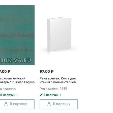
7.00 ₽
97.00 ₽
сско-английский
Река времен. Книга для
оварь / Russian-English
чтения с комментарием
ctionary
д издания:
Год издания: 1988
В наличии 1
В наличии 1
В корзину
В корзину