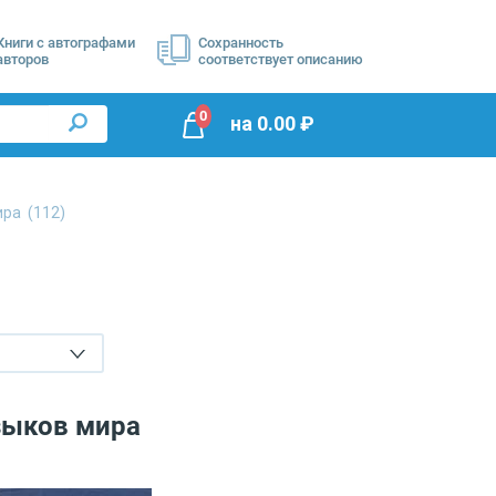
Книги с автографами
Сохранность
авторов
соответствует описанию
0
на
0.00
₽
мира
(112)
зыков мира