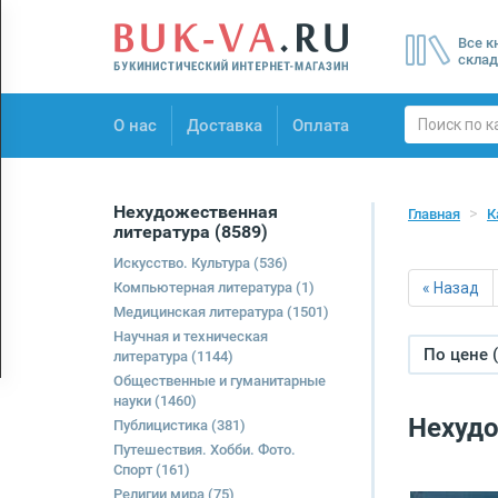
Menu
Все к
×
склад
О нас
О нас
Доставка
Оплата
Доставка
Оплата
Нехудожественная
Главная
К
литература
(8589)
Искусство. Культура
(536)
Компьютерная литература
(1)
« Назад
Медицинская литература
(1501)
Научная и техническая
По цене 
литература
(1144)
Общественные и гуманитарные
науки
(1460)
Нехудо
Публицистика
(381)
Путешествия. Хобби. Фото.
Спорт
(161)
Религии мира
(75)