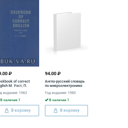
9.00 ₽
94.00 ₽
skbook of correct
Англо-русский словарь
glish М. Уэст, П.
по микроэлектронике
имбер
Константин Прохоров
д издания: 1963
Год издания: 1985
В наличии 1
В наличии 1
В корзину
В корзину