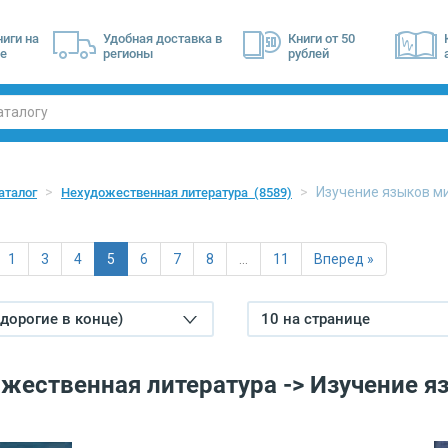
ниги на
Удобная доставка в
Книги от 50
е
регионы
рублей
Изучение языков 
аталог
Нехудожественная литература
(8589)
1
3
4
5
6
7
8
…
11
Вперед »
(дорогие в конце)
10 на странице
жественная литература -> Изучение я