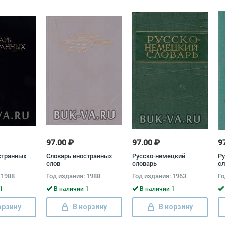
97.00 ₽
97.00 ₽
9
странных
Словарь иностранных
Русско-немецкий
Ру
слов
словарь
сл
Di
 1988
Год издания: 1988
Год издания: 1963
Го
1
В наличии 1
В наличии 1
орзину
В корзину
В корзину