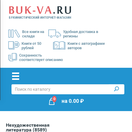
Menu
×
О
Все книги на
Удобная доставка в
нас
складе
регионы
Доставка
Книги от 50
Книги с автографами
рублей
авторов
Оплата
Сохранность
соответствует описанию
0
на
0.00
₽
Нехудожественная
литература
(8589)