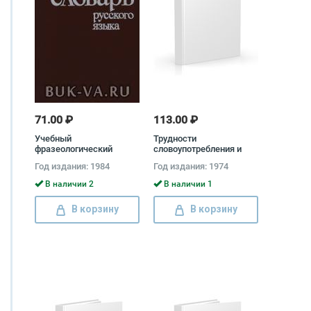
71.00 ₽
113.00 ₽
Учебный
Трудности
фразеологический
словоупотребления и
словарь русского языка
варианты норм русского
Год издания: 1984
Год издания: 1974
Елена Быстрова,
литературного языка.
Антонина Окунева,
Словарь-справочник
В наличии 2
В наличии 1
Николай Шанский
В корзину
В корзину