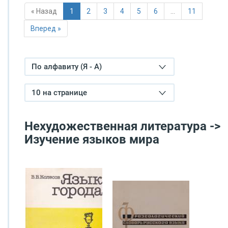
« Назад
1
2
3
4
5
6
…
11
Вперед »
По алфавиту (Я - А)
10 на странице
Нехудожественная литература ->
Изучение языков мира