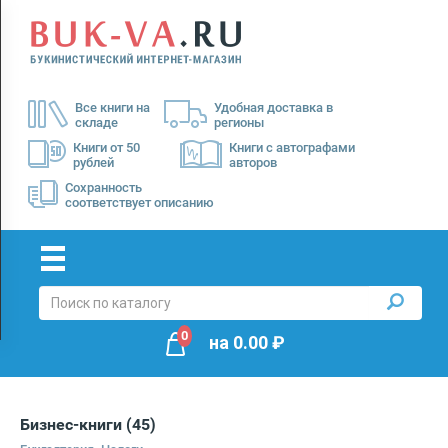
Menu
×
О
Все книги на
Удобная доставка в
нас
складе
регионы
Доставка
Книги от 50
Книги с автографами
рублей
авторов
Оплата
Сохранность
соответствует описанию
0
на
0.00
₽
Бизнес-книги
(45)