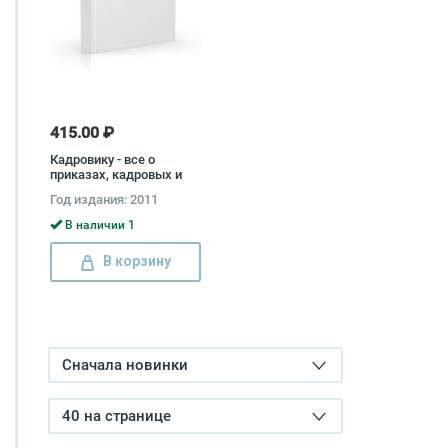
415.00 ₽
Кадровику - все о
приказах, кадровых и
некадровых Ирина
Год издания: 2011
Журавлева, Маргарита
Журавлева
В наличии 1
В корзину
Сначала новинки
40 на странице