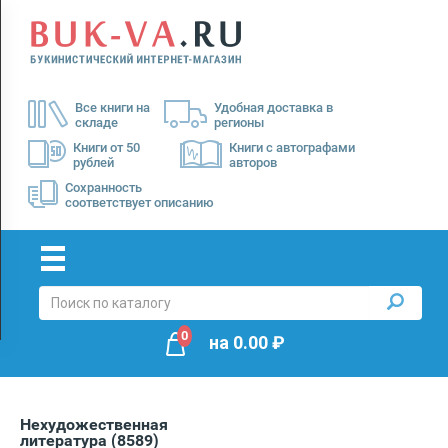
Menu
×
О
Все книги на
Удобная доставка в
нас
складе
регионы
Доставка
Книги от 50
Книги с автографами
рублей
авторов
Оплата
Сохранность
соответствует описанию
0
на
0.00
₽
Нехудожественная
литература
(8589)