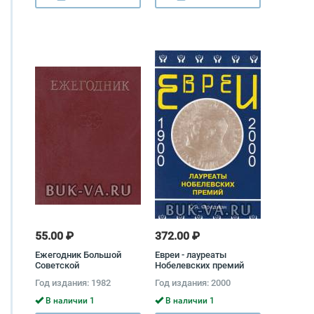
55.00 ₽
372.00 ₽
Ежегодник Большой
Евреи - лауреаты
Советской
Нобелевских премий
Энциклопедии. Выпуск
Соломон Фридман
Год издания: 1982
Год издания: 2000
26
В наличии 1
В наличии 1