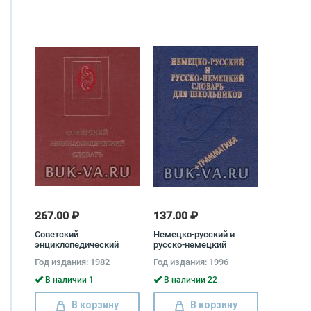
267.00 ₽
137.00 ₽
Советский
Немецко-русский и
энциклопедический
русско-немецкий
словарь
словарь для
Год издания: 1982
Год издания: 1996
школьников.
Грамматика
В наличии 1
В наличии 22
В корзину
В корзину