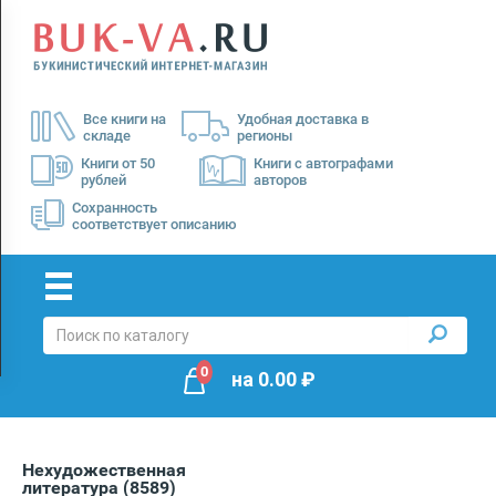
Menu
×
О
Все книги на
Удобная доставка в
нас
складе
регионы
Доставка
Книги от 50
Книги с автографами
рублей
авторов
Оплата
Сохранность
соответствует описанию
0
на
0.00
₽
Нехудожественная
литература
(8589)