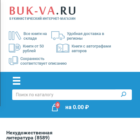
Menu
×
О
Все книги на
Удобная доставка в
нас
складе
регионы
Доставка
Книги от 50
Книги с автографами
рублей
авторов
Оплата
Сохранность
соответствует описанию
0
на
0.00
₽
Нехудожественная
литература
(8589)