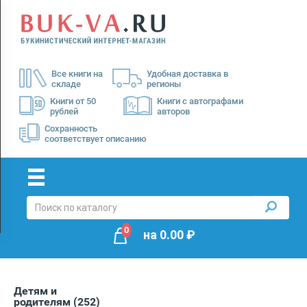
Menu
×
О
Все книги на
Удобная доставка в
нас
складе
регионы
Доставка
Книги от 50
Книги с автографами
рублей
авторов
Оплата
Сохранность
соответствует описанию
0
на
0.00
₽
Детям и
родителям
(252)