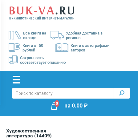
Menu
×
О
Все книги на
Удобная доставка в
нас
складе
регионы
Доставка
Книги от 50
Книги с автографами
рублей
авторов
Оплата
Сохранность
соответствует описанию
0
на
0.00
₽
Художественная
литература
(14409)