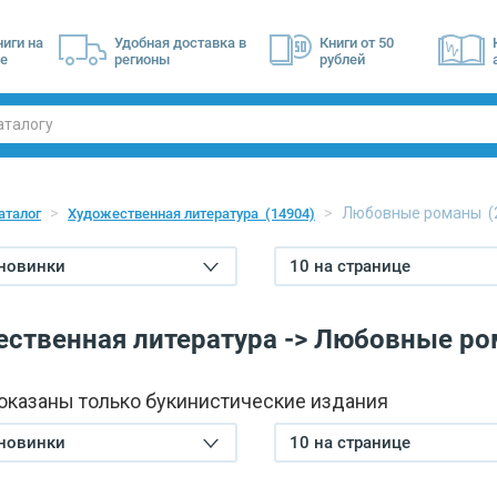
ниги на
Удобная доставка в
Книги от 50
е
регионы
рублей
Любовные романы
(
аталог
Художественная литература
(14904)
 новинки
10 на странице
ственная литература -> Любовные р
показаны только букинистические издания
 новинки
10 на странице