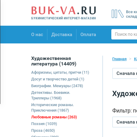
Menu
Все к
×
склад
О нас
О нас
Доставка
Оплата
Доставка
Оплата
Художественная
Главная
К
литература
(14409)
Афоризмы, цитаты, притчи
(11)
Сначала
Досуг и творчество детей
(1)
Биографии. Мемуары
(2478)
Художе
Детективы. Боевики.
Триллеры
(1968)
Исторические романы.
Фильтр: 
Приключения
(1867)
Любовные романы
(263)
Сначала
Поэзия
(1039)
Проза
(4650)