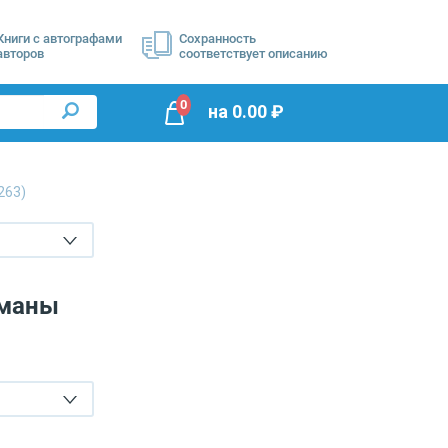
Книги с автографами
Сохранность
авторов
соответствует описанию
0
на
0.00
₽
263)
оманы