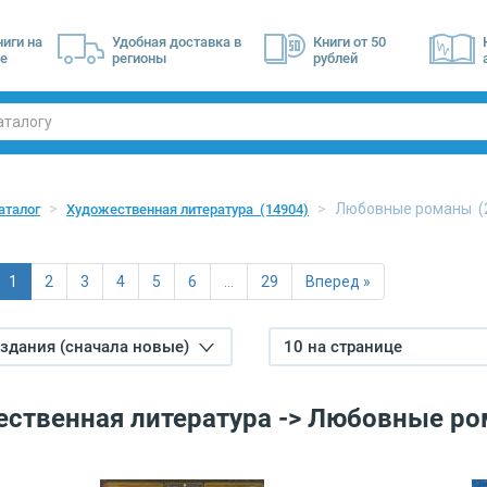
ниги на
Удобная доставка в
Книги от 50
е
регионы
рублей
Любовные романы
(
аталог
Художественная литература
(14904)
1
2
3
4
5
6
…
29
Вперед »
издания (сначала новые)
10 на странице
ственная литература -> Любовные р