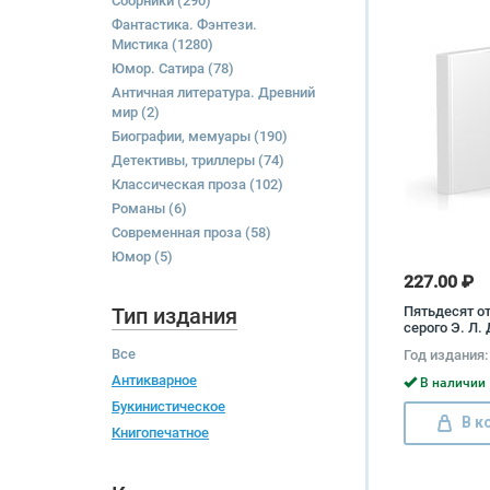
Сборники
(290)
Фантастика. Фэнтези.
Мистика
(1280)
Юмор. Сатира
(78)
Античная литература. Древний
мир
(2)
Биографии, мемуары
(190)
Детективы, триллеры
(74)
Классическая проза
(102)
Романы
(6)
Современная проза
(58)
Юмор
(5)
227.00 ₽
Тип издания
Пятьдесят о
серого Э. Л
Все
Год издания:
Антикварное
В наличии 
Букинистическое
В к
Книгопечатное