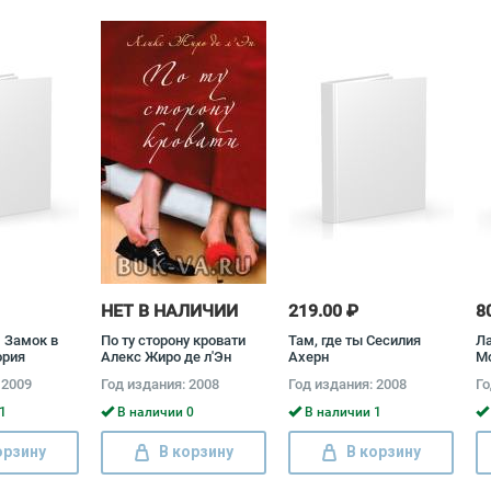
НЕТ В НАЛИЧИИ
219.00 ₽
8
. Замок в
По ту сторону кровати
Там, где ты Сесилия
Ла
ория
Алекс Жиро де л'Эн
Ахерн
Мо
 Акимова
Л
 2009
Год издания: 2008
Год издания: 2008
Го
ме
Те
1
В наличии 0
В наличии 1
Л
орзину
В корзину
В корзину