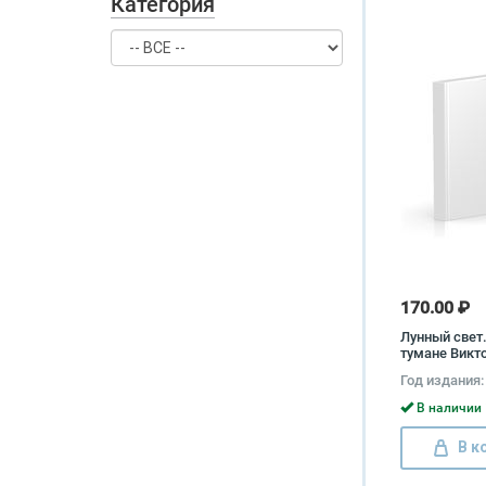
Категория
170.00 ₽
Лунный свет
тумане Викт
Клейтон, М.
Год издания:
В наличии 
В к