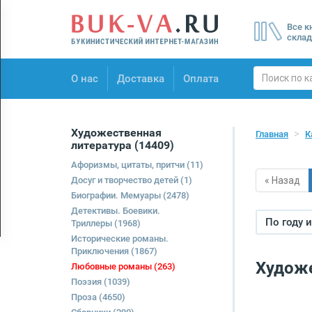
Menu
Все к
×
склад
О нас
О нас
Доставка
Оплата
Доставка
Оплата
Художественная
Главная
К
литература
(14409)
Афоризмы, цитаты, притчи
(11)
Досуг и творчество детей
(1)
« Назад
Биографии. Мемуары
(2478)
Детективы. Боевики.
По году 
Триллеры
(1968)
Исторические романы.
Приключения
(1867)
Художе
Любовные романы
(263)
Поэзия
(1039)
Проза
(4650)