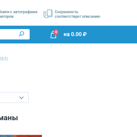
Книги с автографами
Сохранность
авторов
соответствует описанию
0
на
0.00
₽
263)
оманы