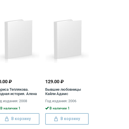
0.00 ₽
129.00 ₽
риса Теплякова.
Бывшие любовницы
дная история. Алена
Кайли Адамс
юбимова. Сладкая
д издания: 2008
Год издания: 2006
сть Лариса
плякова, Алена
В наличии 1
В наличии 1
юбимова
В корзину
В корзину