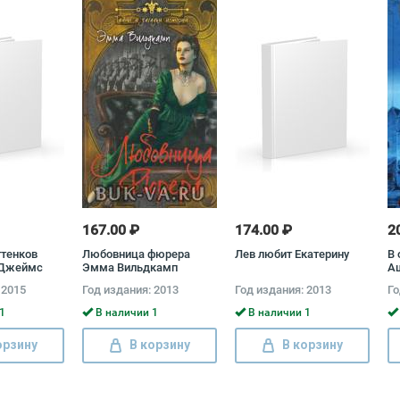
167.00 ₽
174.00 ₽
2
ттенков
Любовница фюрера
Лев любит Екатерину
В 
. Джеймс
Эмма Вильдкамп
А
 2015
Год издания: 2013
Год издания: 2013
Го
1
В наличии 1
В наличии 1
орзину
В корзину
В корзину