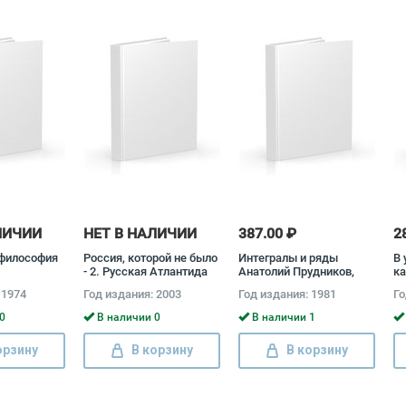
ЛИЧИИ
НЕТ В НАЛИЧИИ
387.00 ₽
2
философия
Россия, которой не было
Интегралы и ряды
В 
- 2. Русская Атлантида
Анатолий Прудников,
к
Александр Бушков,
Юрий Брычков, Олег
Л
 1974
Год издания: 2003
Год издания: 1981
Го
Андрей Буровский
Маричев
0
В наличии 0
В наличии 1
орзину
В корзину
В корзину