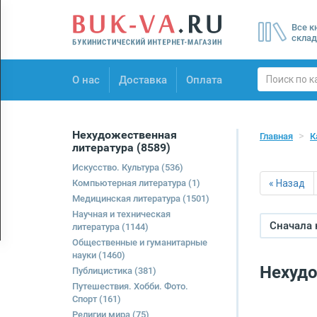
Menu
Все к
×
склад
О нас
О нас
Доставка
Оплата
Доставка
Оплата
Нехудожественная
Главная
К
литература
(8589)
Искусство. Культура
(536)
Компьютерная литература
(1)
« Назад
Медицинская литература
(1501)
Научная и техническая
Сначала
литература
(1144)
Общественные и гуманитарные
науки
(1460)
Нехудо
Публицистика
(381)
Путешествия. Хобби. Фото.
Спорт
(161)
Религии мира
(75)