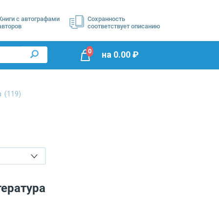
Книги с автографами
Сохранность
авторов
соответствует описанию
0
на
0.00
₽
ра
(119)
тература