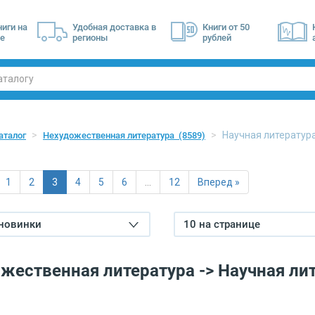
ниги на
Удобная доставка в
Книги от 50
е
регионы
рублей
Научная литерату
аталог
Нехудожественная литература
(8589)
1
2
3
4
5
6
…
12
Вперед »
 новинки
10 на странице
жественная литература -> Научная ли