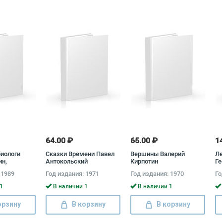
64.00 ₽
65.00 ₽
1
биологи
Сказки Времени Павел
Вершины Валерий
Ле
ин,
Антокольский
Кирпотин
Ге
робков
 1989
Год издания: 1971
Год издания: 1970
Го
1
В наличии 1
В наличии 1
орзину
В корзину
В корзину