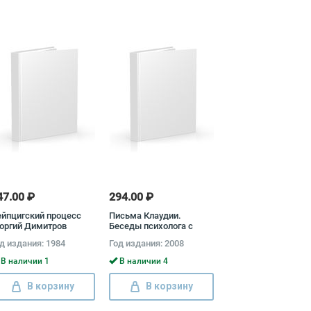
47.00 ₽
294.00 ₽
йпцигский процесс
Письма Клаудии.
оргий Димитров
Беседы психолога с
юной подругой Хорхе
д издания: 1984
Год издания: 2008
Букай
В наличии 1
В наличии 4
В корзину
В корзину