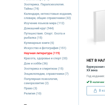
Эзотерика. Парапсихология.
Тайны
(74)
Календари, нетекстовые издания,
словари, общие справочники
(32)
Изучение языков мира
(112)
Домашний круг
(944)
Путешествия. Спорт. Охота и
рыбалка
(15)
Кулинарные книги
(6)
Искусство и фотография
(151)
Научная литература
(119)
Красота, здоровье и спорт
(33)
НЕТ В НА
Дом и хобби
(36)
Буржуазная 
Эзотерика и спиритизм
(15)
ХХ века
Энциклопедии, справочники
(7)
Год издания:
Популярная психология,
В наличии 
саморазвитие
(2)
Право
(3)
В к
Религия
(10)