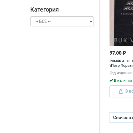
Категория
97.00 ₽
Роман А. Н. 
\Петр Первый
школьном из
Год издания:
Пособие для 
Нина Демид
В наличии 
В к
Сначала