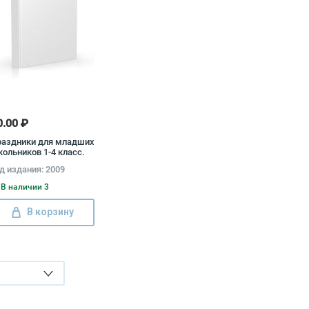
0.00 ₽
раздники для младших
ольников 1-4 класс.
енарии игры и
д издания: 2009
нкурсы, стихи и
гадки
В наличии 3
В корзину