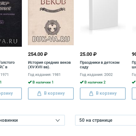
254.00 ₽
25.00 ₽
9
Толстого
История средних веков
Праздники в детском
П
\" в
(XV-XVII вв).
саду
шк
учении.
Хрестоматия. Пособие
Сц
 1971
Год издания: 1981
Год издания: 2002
Го
учителя"""
для учителей. В 2
ко
ова
частях. Часть 2
за
1
В наличии 1
В наличии 2
орзину
В корзину
В корзину
 новинки
50 на странице