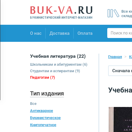
Menu
Все к
×
склад
О нас
О нас
Доставка
Оплата
Доставка
Оплата
Учебная литература
(22)
Главная
К
Школьникам и абитуриентам
(6)
Сначала
Студентам и аспирантам
(9)
Педагогам
(7)
Учебна
Тип издания
Все
Антикварное
Букинистическое
Книгопечатное