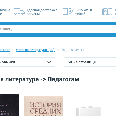
ниги на
Удобная доставка в
Книги от 50
е
регионы
рублей
Педагогам
(7)
аталог
Учебная литература
(22)
 новинки
50 на странице
я литература -> Педагогам