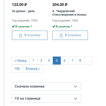
123.00 ₽
204.00 ₽
За далью - даль
А. Твардовский.
Стихотворения и поэмы
в 2 томах (комплект)
Год издания: 1953
Год издания: 1954
Александр Твардовский
В наличии 1
В наличии 1
В корзину
В корзину
« Назад
1
3
4
5
6
7
8
…
106
Вперед »
Сначала новинки
10 на странице