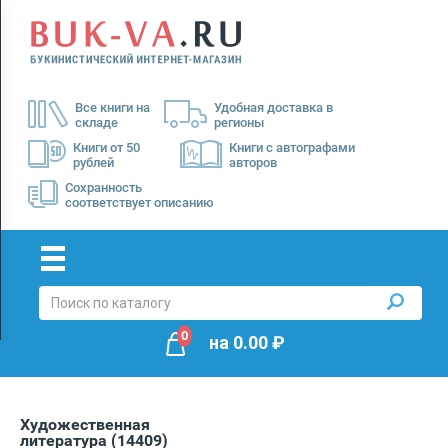
Menu
×
О
Все книги на
Удобная доставка в
нас
складе
регионы
Доставка
Книги от 50
Книги с автографами
рублей
авторов
Оплата
Сохранность
соответствует описанию
0
на
0.00
₽
Художественная
литература
(14409)