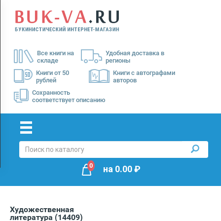
Menu
×
О
Все книги на
Удобная доставка в
нас
складе
регионы
Доставка
Книги от 50
Книги с автографами
рублей
авторов
Оплата
Сохранность
соответствует описанию
0
на
0.00
₽
Художественная
литература
(14409)