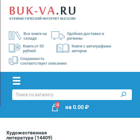
Menu
×
О
Все книги на
Удобная доставка в
нас
складе
регионы
Доставка
Книги от 50
Книги с автографами
рублей
авторов
Оплата
Сохранность
соответствует описанию
0
на
0.00
₽
Художественная
литература
(14409)