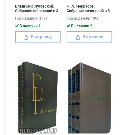
Владимир Луговской.
Н. А. Некрасов.
Собрание сочинений в 3
Собрание сочинений в 8
томах (комплект из 3
томах (комплект)
Год издания: 1971
Год издания: 1965
книг) Владимир
Луговской
В наличии 1
В наличии 2
В корзину
В корзину