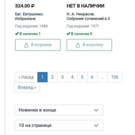
324.00 ₽
НЕТ В НАЛИЧИИ
Евг. Евтушенко.
Н. А. Некрасов.
Избранные
Собрание сочинений в 3
произведения в 2 томах
томах (комплект)
Год издания: 1980
Год издания: 1971
(комплект) Евгений
Евтушенко
В наличии 1
В наличии 0
В корзину
В корзину
« Назад
1
2
3
4
5
6
…
106
Вперед »
Новинки в конце
10 на странице