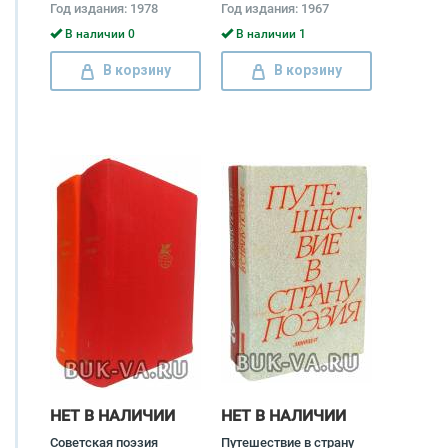
Год издания: 1978
Год издания: 1967
Алексей Сурков
(комплект) Николай
Тихонов
В наличии 0
В наличии 1
В корзину
В корзину
НЕТ В НАЛИЧИИ
НЕТ В НАЛИЧИИ
Советская поэзия
Путешествие в страну