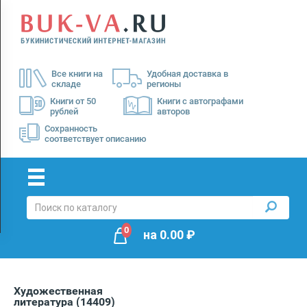
Menu
×
О
Все книги на
Удобная доставка в
нас
складе
регионы
Доставка
Книги от 50
Книги с автографами
рублей
авторов
Оплата
Сохранность
соответствует описанию
0
на
0.00
₽
Художественная
литература
(14409)