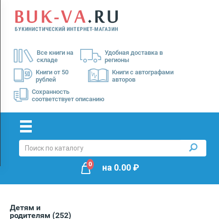
Menu
×
О
Все книги на
Удобная доставка в
нас
складе
регионы
Доставка
Книги от 50
Книги с автографами
рублей
авторов
Оплата
Сохранность
соответствует описанию
0
на
0.00
₽
Детям и
родителям
(252)