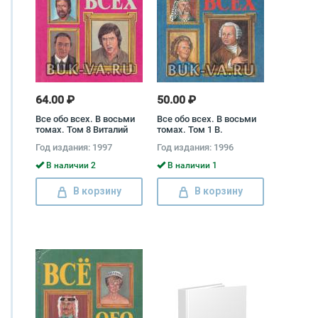
64.00 ₽
50.00 ₽
Все обо всех. В восьми
Все обо всех. В восьми
томах. Том 8 Виталий
томах. Том 1 В.
Ситников, Галина
Ситников
Год издания: 1997
Год издания: 1996
Шалаева, Любовь
Кашинская
В наличии 2
В наличии 1
В корзину
В корзину