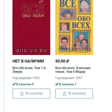
НЕТ В НАЛИЧИИ
50.00 ₽
Все обо всем. Том 1 А.
Все обо всех. В восьми
Ликум
томах. Том 6 Федор
Капица, Виталий
Год издания: 1993
Год издания: 1997
Ситников, Галина
Шалаева, Любовь
В наличии 0
В наличии 1
Кашинская
В корзину
В корзину