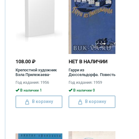
108.00 ₽
НЕТ В НАЛИЧИИ
Крепостной художник
Гарри из
Бэла Прилежаева-
Дюссельдорфа. Повесть
Барская
о Генрихе Гейне
Год издания: 1956
Год издания: 1959
Александр Дейч
В наличии 1
В наличии 0
В корзину
В корзину