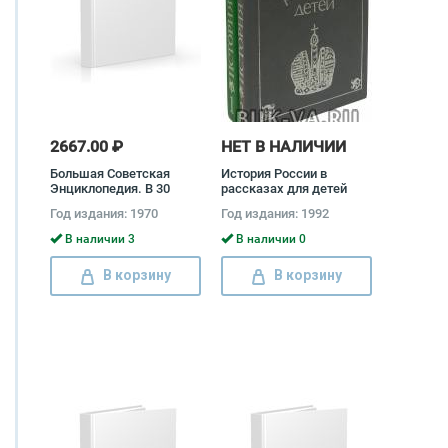
2667.00 ₽
НЕТ В НАЛИЧИИ
Большая Советская
История России в
Энциклопедия. В 30
рассказах для детей
томах (комплект из 31
(комплект из 2 книг)
Год издания: 1970
Год издания: 1992
книги)
Александра Ишимова
В наличии 3
В наличии 0
В корзину
В корзину