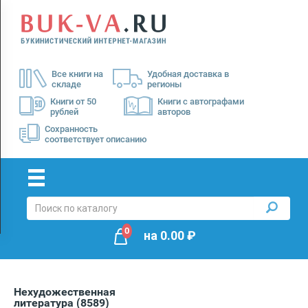
Menu
×
О
Все книги на
Удобная доставка в
нас
складе
регионы
Доставка
Книги от 50
Книги с автографами
рублей
авторов
Оплата
Сохранность
соответствует описанию
0
на
0.00
₽
Нехудожественная
литература
(8589)