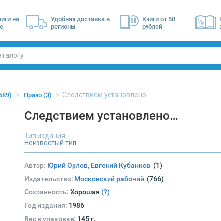
ниги на
Удобная доставка в
Книги от 50
е
регионы
рублей
Следствием установлено…
589)
Право
(3)
Следствием установлено…
Тип издания:
Неизвестый тип
Автор:
Юрий Орлов, Евгений Кубанков
(1)
Издательство:
Московский рабочий
(766)
Сохранность:
Хорошая
(?)
Год издания:
1986
Вес в упаковке:
145 г.