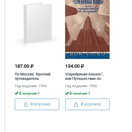
187.00 ₽
134.00 ₽
По Москве. Краткий
\Серебряная кошка\",
путеводитель
или Путешествие по
Америке" Алексей
Год издания: 1954
Год издания: 1956
Аджубей
В наличии 1
В наличии 1
В корзину
В корзину