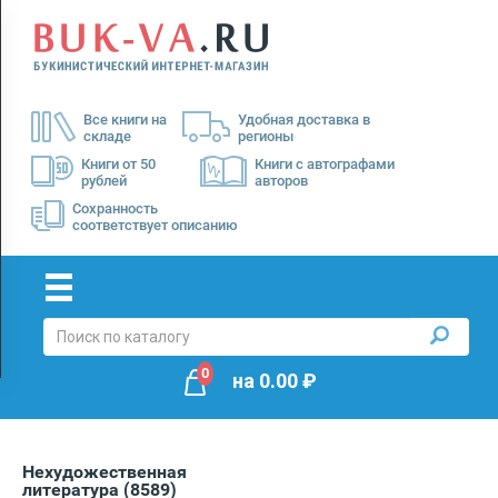
Menu
×
О
Все книги на
Удобная доставка в
нас
складе
регионы
Доставка
Книги от 50
Книги с автографами
рублей
авторов
Оплата
Сохранность
соответствует описанию
0
на
0.00
₽
Нехудожественная
литература
(8589)