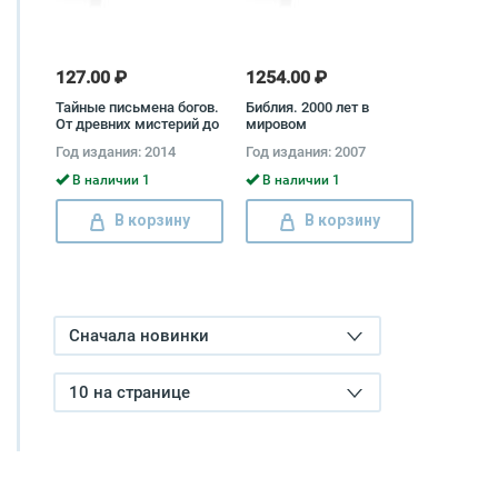
127.00 ₽
1254.00 ₽
Тайные письмена богов.
Библия. 2000 лет в
От древних мистерий до
мировом
современности Еремей
изобразительном
Год издания: 2014
Год издания: 2007
Парнов
искусстве Автор не
указан
В наличии 1
В наличии 1
В корзину
В корзину
Сначала новинки
10 на странице