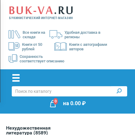
Menu
×
О
Все книги на
Удобная доставка в
нас
складе
регионы
Доставка
Книги от 50
Книги с автографами
рублей
авторов
Оплата
Сохранность
соответствует описанию
0
на
0.00
₽
Нехудожественная
литература
(8589)