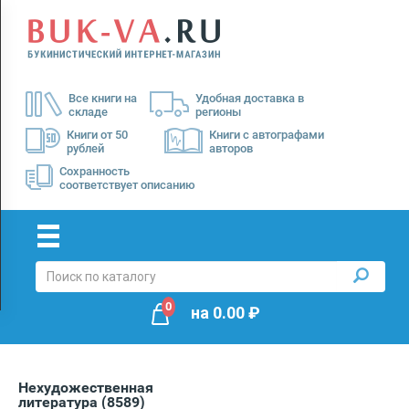
Menu
×
О
Все книги на
Удобная доставка в
нас
складе
регионы
Доставка
Книги от 50
Книги с автографами
рублей
авторов
Оплата
Сохранность
соответствует описанию
0
на
0.00
₽
Нехудожественная
литература
(8589)