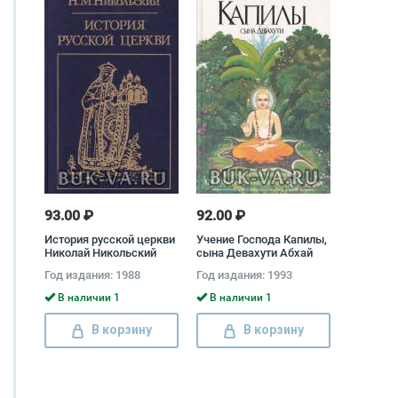
93.00 ₽
92.00 ₽
История русской церкви
Учение Господа Капилы,
Николай Никольский
сына Девахути Абхай
Чаранаравинда
Год издания: 1988
Год издания: 1993
Бхактиведанта Свами
Прабхупада
В наличии 1
В наличии 1
В корзину
В корзину