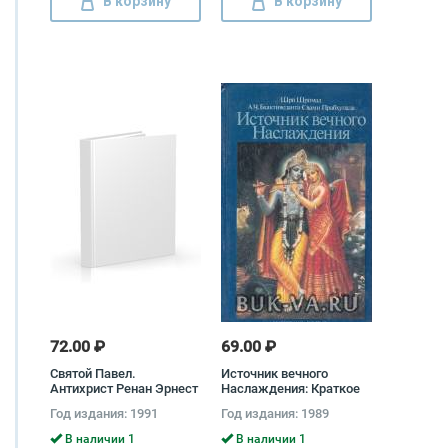
В корзину
В корзину
72.00 ₽
69.00 ₽
Святой Павел.
Источник вечного
Антихрист Ренан Эрнест
Наслаждения: Краткое
изложение Песни
Год издания: 1991
Год издания: 1989
десятой Шримад-
Бхагаватам Абхай
В наличии 1
В наличии 1