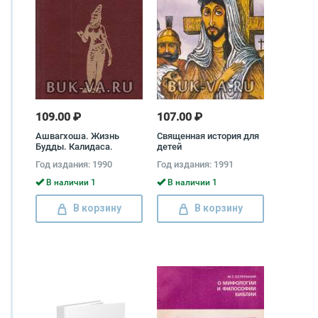
109.00 ₽
107.00 ₽
Ашвагхоша. Жизнь
Священная история для
Будды. Калидаса.
детей
Драмы Ашвагхоша,
Год издания: 1990
Год издания: 1991
Калидаса
В наличии 1
В наличии 1
В корзину
В корзину