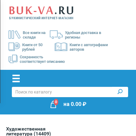
Menu
×
О
Все книги на
Удобная доставка в
нас
складе
регионы
Доставка
Книги от 50
Книги с автографами
рублей
авторов
Оплата
Сохранность
соответствует описанию
0
на
0.00
₽
Художественная
литература
(14409)