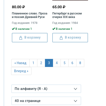
80.00 ₽
65.00 ₽
Пламенное слово. Проза
Петербург в русском
и поэзия Древней Руси
очерке XIX века
Александр Герцен,
Год издания: 1978
Год издания: 1984
Виссарион Белинский,
Дмитрий Григорович,
В наличии 1
В наличии 1
Николай Бестужев
В корзину
В корзину
« Назад
1
2
3
4
5
6
8
Вперед »
По алфавиту (Я - А)
40 на странице