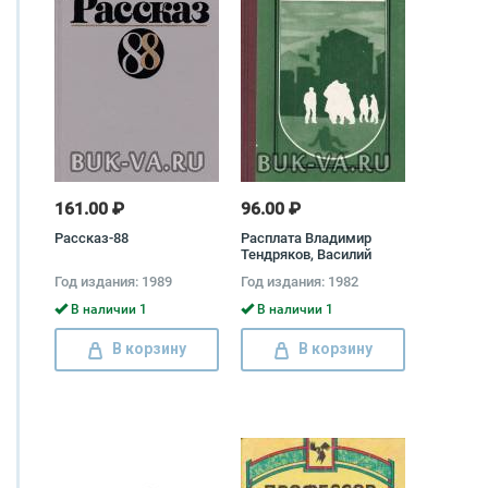
161.00 ₽
96.00 ₽
Рассказ-88
Расплата Владимир
Тендряков, Василий
Шукшин, Владимир
Год издания: 1989
Год издания: 1982
Крупин, Виль Липатов
В наличии 1
В наличии 1
В корзину
В корзину