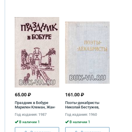
Степной
найденыш,2012,27907574,,1,0,,
Сын Великой Екатерины.
Император Майкл
Коннелли, Роузи Томас,
Джеймс Твайнинг,
Джинн Рей
65.00 ₽
161.00 ₽
Праздник в Бобуре
Поэты-декабристы
Марилен Клеман, Жан-
Николай Бестужев,
Марк Робер, Режин
Кондратий Рылеев,
Год издания: 1987
Год издания: 1960
Андри, Анни Эрно
Гавриил Батеньков
В наличии 1
В наличии 1