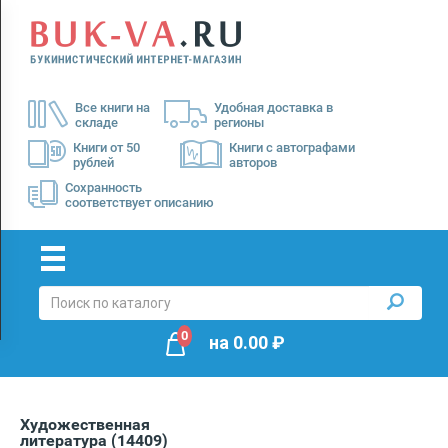
Menu
×
О
Все книги на
Удобная доставка в
нас
складе
регионы
Доставка
Книги от 50
Книги с автографами
рублей
авторов
Оплата
Сохранность
соответствует описанию
0
на
0.00
₽
Художественная
литература
(14409)