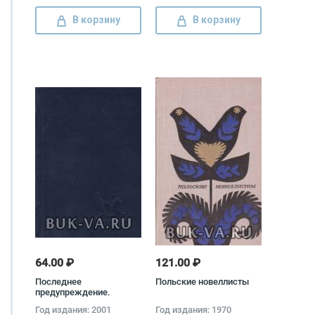
В корзину
В корзину
64.00 ₽
121.00 ₽
Последнее
Польские новеллисты
предупреждение.
Универсал. Мы еще
Год издания: 2001
Год издания: 1970
встретимся. Охота на