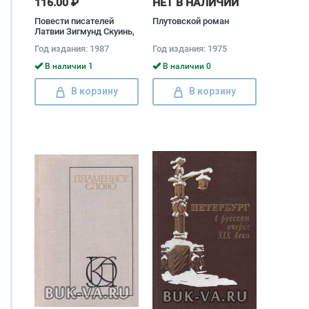
116.00 ₽
НЕТ В НАЛИЧИИ
Повести писателей
Плутовской роман
Латвии Зигмунд Скуинь,
Харий Галинь, Айвар
Год издания: 1987
Год издания: 1975
Калве, Мара Свире,
Андрис Якубан
В наличии 1
В наличии 0
В корзину
В корзину