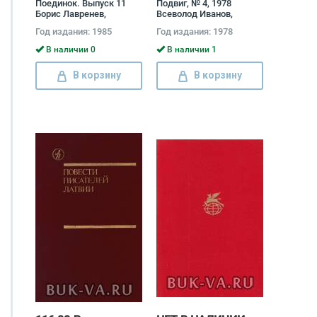
Поединок. Выпуск 11
Подвиг, № 4, 1978
Борис Лавренев,
Всеволод Иванов,
Александр Проханов,
Анатолий Иванов
Год издания: 1985
Год издания: 1978
Сергей Мстиславский,
Николай Псурцев, Юрий
В наличии 0
В наличии 1
Тихонов, Теодор
Гладков, Александр
В корзину
В корзину
Беляев, Игорь Козлов,
Владимир Востоков,
Владимир Сергеев