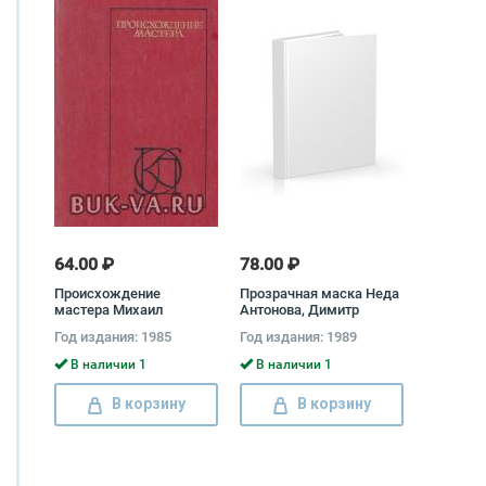
64.00 ₽
78.00 ₽
Происхождение
Прозрачная маска Неда
мастера Михаил
Антонова, Димитр
Пришвин, Дмитрий
Димитров, Асен
Год издания: 1985
Год издания: 1989
Григорович
Крыстев
В наличии 1
В наличии 1
В корзину
В корзину