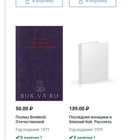
В корзину
В корзину
50.00 ₽
139.00 ₽
Поэмы Великой
Последняя женщина и
Отечественной
близкий бой. Рассеять
мглу Мануэль Лопес,
Год издания: 1977
Год издания: 1979
Рауль Гонсалес де
Каскорро
В наличии 1
В наличии 1