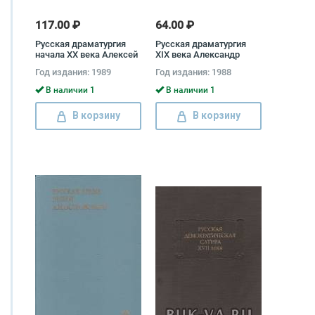
117.00 ₽
64.00 ₽
Русская драматургия
Русская драматургия
начала XX века Алексей
XIX века Александр
Толстой, Максим
Грибоедов, Александр
Год издания: 1989
Год издания: 1988
Горький, Лев Толстой,
Островский, Николай
Антон Чехов, Леонид
Гоголь, Александр
В наличии 1
В наличии 1
Андреев, Сергей
Пушкин
Найденов
В корзину
В корзину