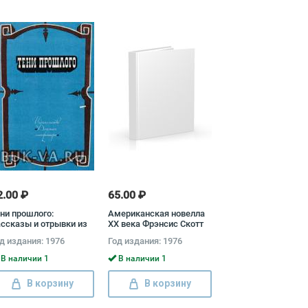
2.00 ₽
65.00 ₽
ни прошлого:
Американская новелла
ссказы и отрывки из
XX века Фрэнсис Скотт
оизведений русской
Кей Фицджеральд
д издания: 1976
Год издания: 1976
ассической
тературы
В наличии 1
В наличии 1
В корзину
В корзину