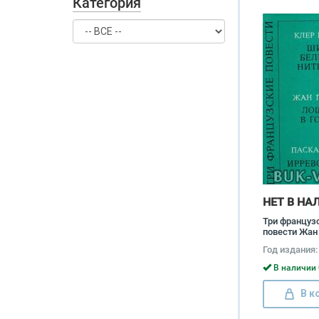
Категория
НЕТ В НА
Три француз
повести Жан
Ленина Зонин
Год издания:
Галлуа, Паск
В наличии 
В к