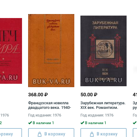
368.00 ₽
50.00 ₽
4
Французская новелла
Зарубежная литература.
Зд
двадцатого века. 1940-
XIX век. Романтизм.
ру
1970
Хрестоматия
 1976
Год издания: 1976
Год издания: 1976
Го
2
В наличии 1
В наличии 1
орзину
В корзину
В корзину