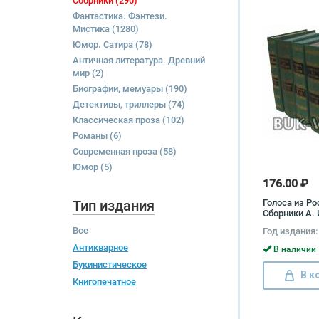
Сборники
(290)
Фантастика. Фэнтези.
Мистика
(1280)
Юмор. Сатира
(78)
Античная литература. Древний
мир
(2)
Биографии, мемуары
(190)
Детективы, триллеры
(74)
Классическая проза
(102)
Романы
(6)
Современная проза
(58)
Юмор
(5)
176.00 ₽
Тип издания
Голоса из Ро
Сборники А. 
Н. П. Огарев
Все
Год издания:
из 4 книг) А
Герцен, Нико
Антикварное
В наличии 
Букинистическое
В к
Книгопечатное