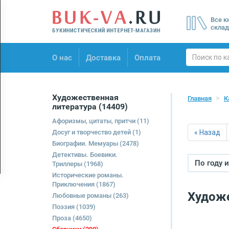
Menu
Все к
×
склад
О нас
О нас
Доставка
Оплата
Доставка
Оплата
Художественная
Главная
К
литература
(14409)
Афоризмы, цитаты, притчи
(11)
Досуг и творчество детей
(1)
« Назад
Биографии. Мемуары
(2478)
Детективы. Боевики.
По году 
Триллеры
(1968)
Исторические романы.
Приключения
(1867)
Художе
Любовные романы
(263)
Поэзия
(1039)
Проза
(4650)