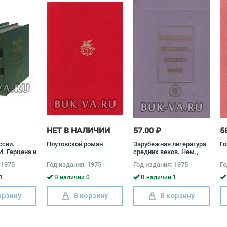
НЕТ В НАЛИЧИИ
57.00 ₽
5
ссии.
Плутовской роман
Зарубежная литература
Го
И. Герцена и
средних веков. Нем.,
а (комплект
исп., итал., англ., чеш.,
 1975
Год издания: 1975
Год издания: 1975
Го
лександр
польск., серб., болг.
лай Огарев
литературы
1
В наличии 0
В наличии 1
орзину
В корзину
В корзину