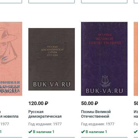
120.00 ₽
50.00 ₽
5
я
Русская
Поэмы Великой
И
ая новелла
демократическая
Отечественной
на
сатира XVII века
 1977
Год издания: 1977
Год издания: 1977
Го
1
В наличии 1
В наличии 1