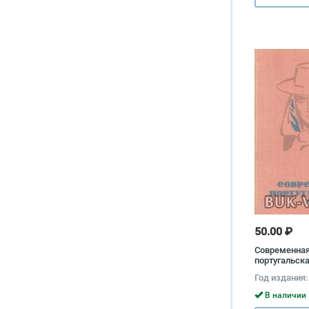
50.00 ₽
Современна
португальск
Год издания:
В наличии 