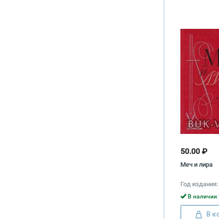
50.00 ₽
Меч и лира
Год издания:
В наличии 
В к