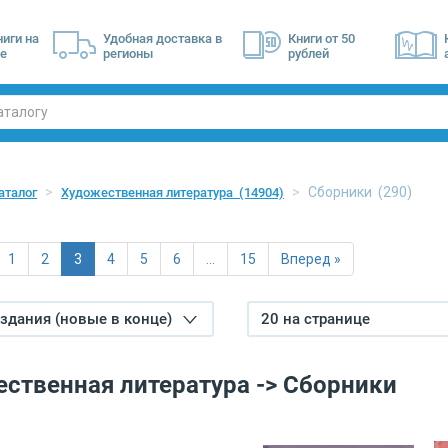
ниги на
Удобная доставка в
Книги от 50
е
регионы
рублей
Сборники
(290)
аталог
Художественная литература
(14904)
1
2
3
4
5
6
…
15
Вперед »
издания (новые в конце)
20 на странице
ственная литература -> Сборники