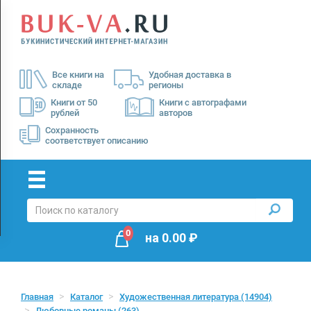
Menu
×
О
Все книги на
Удобная доставка в
нас
складе
регионы
Доставка
Книги от 50
Книги с автографами
рублей
авторов
Оплата
Сохранность
соответствует описанию
0
на
0.00
₽
Главная
Каталог
Художественная литература
(14904)
Любовные романы
(263)