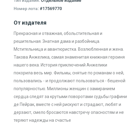
Тип издания:
Отдельное издание
Номер лота:
#17569770
От издателя
Прекрасная и отважная, обольстительная и
решительная. Знатная дама и разбойница.
Мстительница и авантюристка. Возлюбленная и жена.
Такова Анжелика, самая знаменитая книжная героиня
нашего века. История приключений Анжелики
покорила весь мир. Фильмы, снятые по романам о ней,
пользовались - и продолжают пользоваться - бешеной
популярностью. Миллионы женщин с замиранием
сердца следят за крутыми поворотами судьбы графини
де Пейрак, вместе с ней рискуют и страдают, любят и
дерзают, смело бросаются навстречу опасностям и не
теряют надежды на счастье