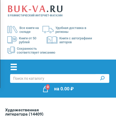
Menu
×
О
Все книги на
Удобная доставка в
нас
складе
регионы
Доставка
Книги от 50
Книги с автографами
рублей
авторов
Оплата
Сохранность
соответствует описанию
0
на
0.00
₽
Художественная
литература
(14409)