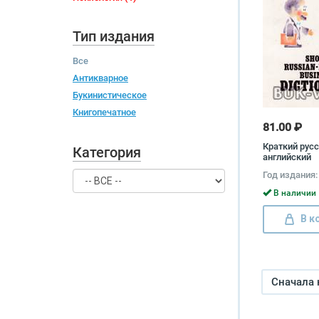
Тип издания
Все
Антикварное
Букинистическое
Книгопечатное
81.00 ₽
Краткий русс
Категория
английский
коммерчески
Год издания:
Short Russian
Business Dict
В наличии 
В к
Сначала