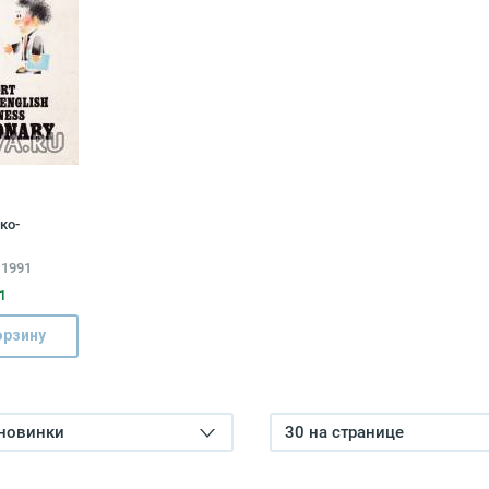
ко-
й словарь /
 1991
-English
ionary
1
орзину
 новинки
30 на странице