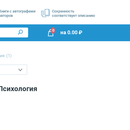
Книги с автографами
Сохранность
авторов
соответствует описанию
0
на
0.00
₽
гия
(1)
 Психология