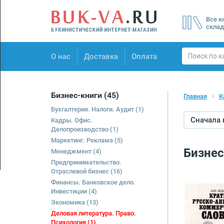
Menu
Все к
×
склад
О нас
О нас
Доставка
Оплата
Доставка
Оплата
Бизнес-книги
(45)
Главная
К
Бухгалтерия. Налоги. Аудит
(1)
Сначала
Кадры. Офис.
Делопроизводство
(1)
Маркетинг. Реклама
(5)
Бизнес
Менеджмент
(4)
Предпринимательство.
Отраслевой бизнес
(16)
Финансы. Банковское дело.
Инвестиции
(4)
Экономика
(13)
Деловая литература. Право.
Психология
(1)