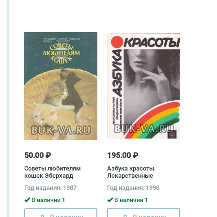
50.00 ₽
195.00 ₽
Советы любителям
Азбука красоты.
кошек Эберхард
Лекарственные
Шнайдер, Аннемари
растения. Народная
Год издания: 1987
Год издания: 1990
Фогель
медицина. Современная
косметология Сергей
В наличии 1
В наличии 1
Чупин