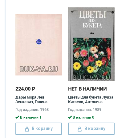
224.00 ₽
НЕТ В НАЛИЧИИ
Дары моря Лев
Цветы для букета Луиза
Зенкевич, Галина
Китаева, Антонина
Коробкина, Сергей
Крестникова, Валентина
Год издания: 1968
Год издания: 1989
Михайлов, Рита
Дворцова, Татьяна
Штейман
Цыдендамбаева
В наличии 1
В наличии 0
В корзину
В корзину