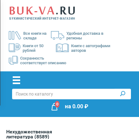
Menu
×
О
Все книги на
Удобная доставка в
нас
складе
регионы
Доставка
Книги от 50
Книги с автографами
рублей
авторов
Оплата
Сохранность
соответствует описанию
0
на
0.00
₽
Нехудожественная
литература
(8589)