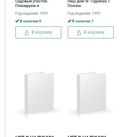
Садовый участок.
Наш дом Ф. Годеман, Г.
Планируем и
Поллок
обустраиваем своими
Год издания: 1991
Год издания: 1991
руками Эдуард Сайбель
В наличии 0
В наличии 1
В корзину
В корзину