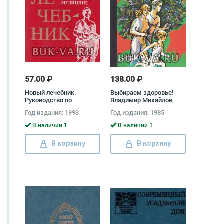
57.00 ₽
138.00 ₽
Новый лечебник.
Выбираем здоровье!
Руководство по
Владимир Михайлов,
домашней медицине
Анатолий Палько
Год издания: 1993
Год издания: 1985
Андрей Барановский,
Юрий Грухин, Дмитрий
В наличии 1
В наличии 1
Руднев
В корзину
В корзину