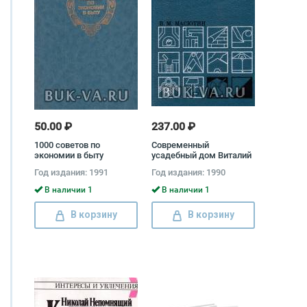
50.00 ₽
237.00 ₽
1000 советов по
Современный
экономии в быту
усадебный дом Виталий
Владимир Федоров,
Масютин
Год издания: 1991
Год издания: 1990
Евгений Каневский,
Ирина Колгина
В наличии 1
В наличии 1
В корзину
В корзину