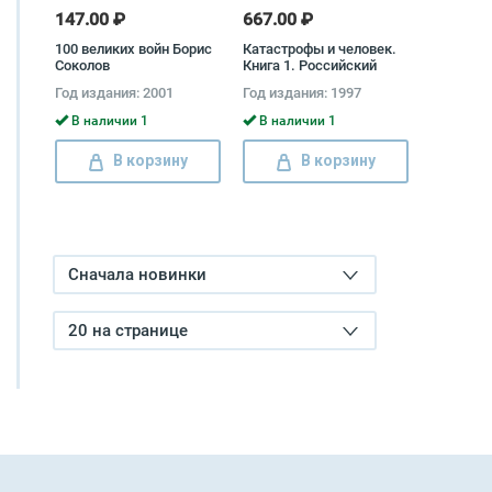
147.00 ₽
667.00 ₽
100 великих войн Борис
Катастрофы и человек.
Соколов
Книга 1. Российский
опыт противодействия
Год издания: 2001
Год издания: 1997
чрезвычайным
ситуациям Н. Локтионов,
В наличии 1
В наличии 1
М. Фалеев, Михаил
Шахраманьян, С. Шойгу,
В корзину
В корзину
Владимир Шолох, Юрий
Воробьев
Сначала новинки
20 на странице