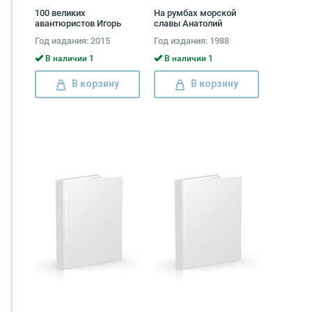
100 великих
На румбах морской
авантюристов Игорь
славы Анатолий
Муромов
Раздолгин, Михаил
Год издания: 2015
Год издания: 1988
Фатеев
В наличии 1
В наличии 1
В корзину
В корзину