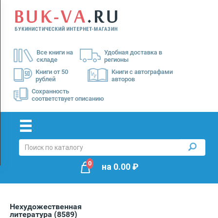
Menu
×
О
Все книги на
Удобная доставка в
нас
складе
регионы
Доставка
Книги от 50
Книги с автографами
рублей
авторов
Оплата
Сохранность
соответствует описанию
0
на
0.00
₽
Нехудожественная
литература
(8589)