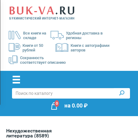
Menu
×
О
Все книги на
Удобная доставка в
нас
складе
регионы
Доставка
Книги от 50
Книги с автографами
рублей
авторов
Оплата
Сохранность
соответствует описанию
0
на
0.00
₽
Нехудожественная
литература
(8589)