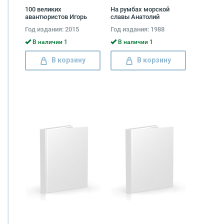
100 великих
На румбах морской
авантюристов Игорь
славы Анатолий
Муромов
Раздолгин, Михаил
Год издания: 2015
Год издания: 1988
Фатеев
В наличии 1
В наличии 1
В корзину
В корзину