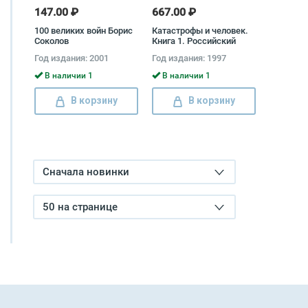
147.00 ₽
667.00 ₽
100 великих войн Борис
Катастрофы и человек.
Соколов
Книга 1. Российский
опыт противодействия
Год издания: 2001
Год издания: 1997
чрезвычайным
ситуациям Н. Локтионов,
В наличии 1
В наличии 1
М. Фалеев, Михаил
Шахраманьян, С. Шойгу,
В корзину
В корзину
Владимир Шолох, Юрий
Воробьев
Сначала новинки
50 на странице