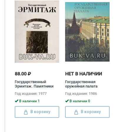
88.00 ₽
НЕТ В НАЛИЧИИ
Государственный
Государственная
Эрмитаж. Памятники
оружейная палата
русской
Евгения Смирнова
Год издания: 1977
Год издания: 1986
художественной
культуры XV - начала XX
В наличии 1
В наличии 0
века
В корзину
В корзину