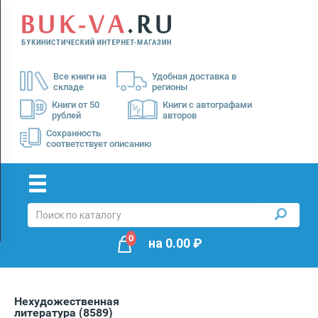
Menu
×
О
Все книги на
Удобная доставка в
нас
складе
регионы
Доставка
Книги от 50
Книги с автографами
рублей
авторов
Оплата
Сохранность
соответствует описанию
0
на
0.00
₽
Нехудожественная
литература
(8589)